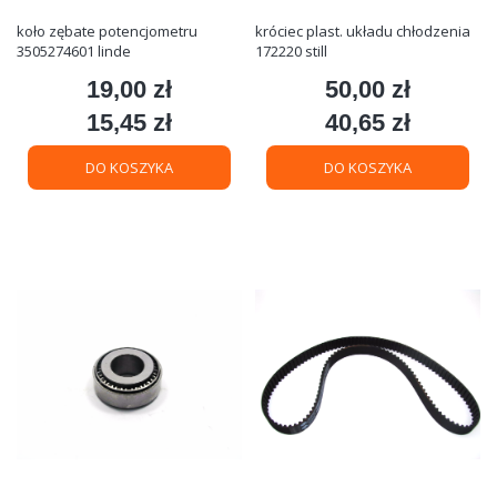
koło zębate potencjometru
króciec plast. układu chłodzenia
3505274601 linde
172220 still
19,00 zł
50,00 zł
Cena
Cena
15,45 zł
40,65 zł
Cena
Cena
DO KOSZYKA
DO KOSZYKA