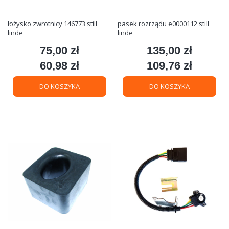
łożysko zwrotnicy 146773 still
pasek rozrządu e0000112 still
linde
linde
75,00 zł
135,00 zł
Cena
Cena
60,98 zł
109,76 zł
Cena
Cena
DO KOSZYKA
DO KOSZYKA