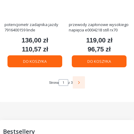
potencjometr zadajnika jazdy
przewody zapłonowe wysokiego
7916400159 linde
napięcia e0004218 still rx70
136,00 zł
119,00 zł
Cena
Cena
110,57 zł
96,75 zł
Cena
Cena
DO KOSZYKA
DO KOSZYKA
Strona
z 3
Bestsellery