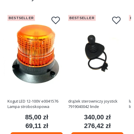
BESTSELLER
BESTSELLER
B
Kogut LED 12-100V e0041576
drążek sterowniczy joystick
lu
Lampa stroboskopowa
7919040042 linde
li
85,00 zł
340,00 zł
Cena
Cena
69,11 zł
276,42 zł
Cena
Cena