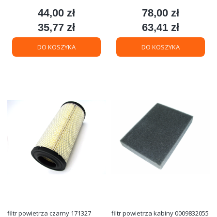
44,00 zł
78,00 zł
Cena
Cena
35,77 zł
63,41 zł
Cena
Cena
DO KOSZYKA
DO KOSZYKA
filtr powietrza czarny 171327
filtr powietrza kabiny 0009832055