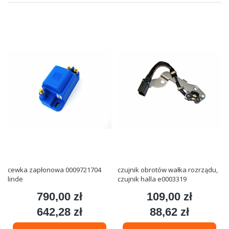
cewka zapłonowa 0009721704
czujnik obrotów wałka rozrządu,
linde
czujnik halla e0003319
790,00 zł
109,00 zł
Cena
Cena
642,28 zł
88,62 zł
Cena
Cena