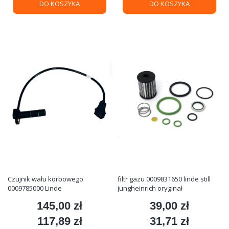
DO KOSZYKA
DO KOSZYKA
Czujnik wału korbowego
filtr gazu 0009831650 linde still
0009785000 Linde
jungheinrich oryginał
145,00 zł
39,00 zł
Cena
Cena
117,89 zł
31,71 zł
Cena
Cena