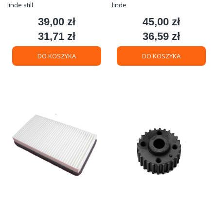
linde still
linde
39,00 zł
45,00 zł
Cena
Cena
31,71 zł
36,59 zł
Cena
Cena
DO KOSZYKA
DO KOSZYKA