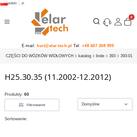
polski
zł
Produk
Otwórz wyszukiwarkę
E-mail:
hurt@elar-tech.pl
Tel.
+48 607 208 999
U
CZĘŚCI DO WÓZKÓW WIDŁOWYCH
katalog
linde
393
393-01
H25.30.35 (11.2002-12.2012)
Produkty:
60
Domyślne
Filtrowanie
Domyślne
Sortowanie: