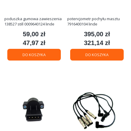
poduszka gumowa zawieszenia
potencjometr pochyłu masztu
138527 still 0009640124 linde
7916400104 linde
59,00 zł
395,00 zł
Cena
Cena
47,97 zł
321,14 zł
Cena
Cena
DO KOSZYKA
DO KOSZYKA