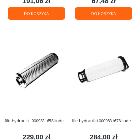
191,06 zł
67,48 zł
Cena
Cena
DO KOSZYKA
DO KOSZYKA
filtr hydrauliki 0009831658 linde
filtr hydrauliki 0009831678 linde
229,00 zł
284,00 zł
Cena
Cena