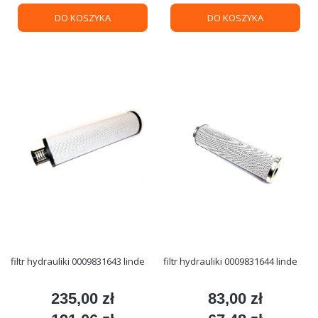
DO KOSZYKA
DO KOSZYKA
filtr hydrauliki 0009831643 linde
filtr hydrauliki 0009831644 linde
235,00 zł
83,00 zł
Cena
Cena