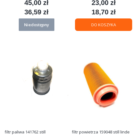
45,00 zł
23,00 zł
Cena
Cena
36,59 zł
18,70 zł
Cena
Cena
Niedostępny
DO KOSZYKA
filtr paliwa 141762 still
filtr powietrza 159048 still linde