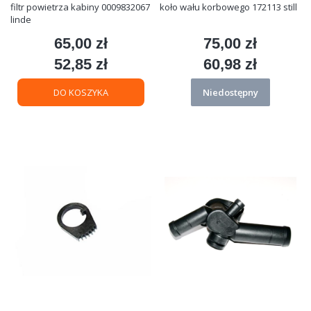
filtr powietrza kabiny 0009832067
koło wału korbowego 172113 still
linde
65,00 zł
75,00 zł
Cena
Cena
52,85 zł
60,98 zł
Cena
Cena
DO KOSZYKA
Niedostępny