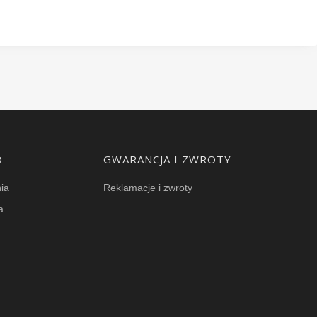
O
GWARANCJA I ZWROTY
ia
Reklamacje i zwroty
a