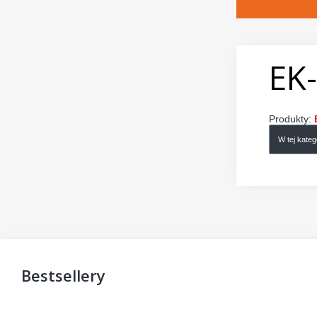
EK
Produkty:
W tej kate
Bestsellery