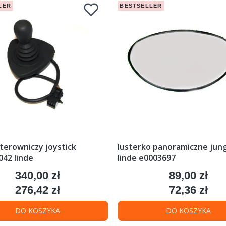
LER
BESTSELLER
terowniczy joystick
lusterko panoramiczne jung 
42 linde
linde e0003697
340,00 zł
89,00 zł
Cena
Cena
276,42 zł
72,36 zł
Cena
Cena
DO KOSZYKA
DO KOSZYKA