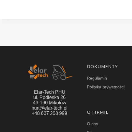
Linki w stopce
DOKUMENTY
Regulamin
Polityka prywatności
Elar-Tech PHU
ul. Podleska 26
43-190 Mikołów
hurt@elar-tech.pl
O FIRMIE
+48 607 208 999
O nas