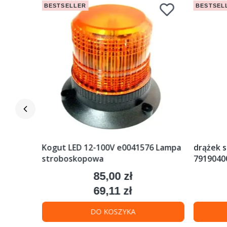
BESTSELLER
BESTSEL
ciak
Kogut LED 12-100V e0041576 Lampa
drążek s
stroboskopowa
79190400
85,00 zł
Cena
69,11 zł
Cena
DO KOSZYKA