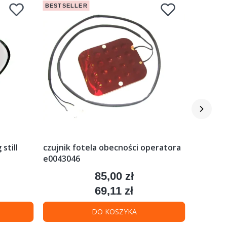
BESTSELLER
BESTSEL
still
czujnik fotela obecności operatora
elektro
e0043046
linde
85,00 zł
Cena
69,11 zł
Cena
DO KOSZYKA