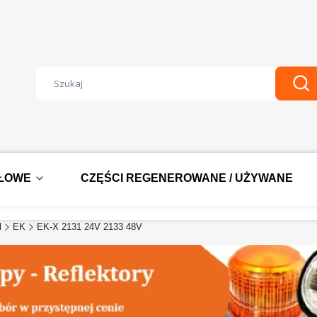
Wyczyść
Szu
DŁOWE
CZĘŚCI REGENEROWANE / UŻYWANE
l
EK
EK-X 2131 24V 2133 48V