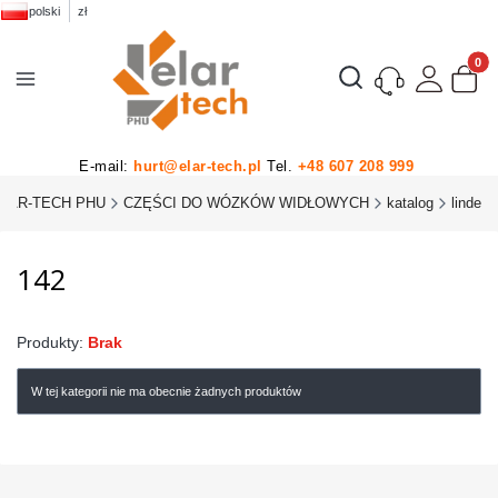
polski
zł
Produk
Otwórz wyszukiwarkę
E-mail:
hurt@elar-tech.pl
Tel.
+48 607 208 999
LAR-TECH PHU
CZĘŚCI DO WÓZKÓW WIDŁOWYCH
katalog
linde
142
Produkty:
Brak
W tej kategorii nie ma obecnie żadnych produktów