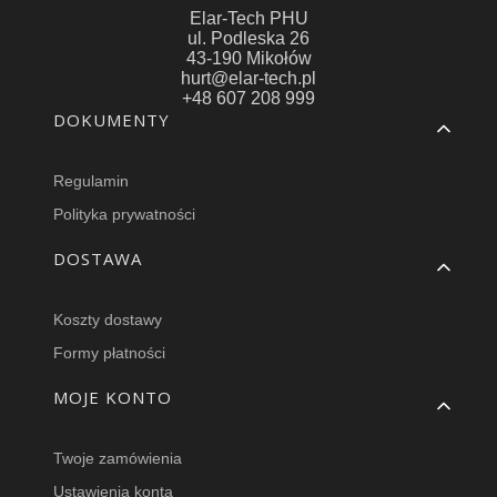
Elar-Tech PHU
ul. Podleska 26
43-190 Mikołów
hurt@elar-tech.pl
+48 607 208 999
Linki w stopce
DOKUMENTY
Regulamin
Polityka prywatności
DOSTAWA
Koszty dostawy
Formy płatności
MOJE KONTO
Twoje zamówienia
Ustawienia konta