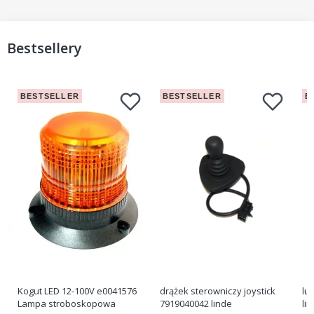
Bestsellery
BESTSELLER
BESTSELLER
B
Kogut LED 12-100V e0041576
drążek sterowniczy joystick
lu
Lampa stroboskopowa
7919040042 linde
li