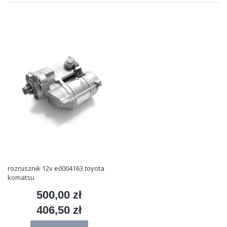
rozrusznik 12v e0004163 toyota
komatsu
500,00 zł
Cena
406,50 zł
Cena