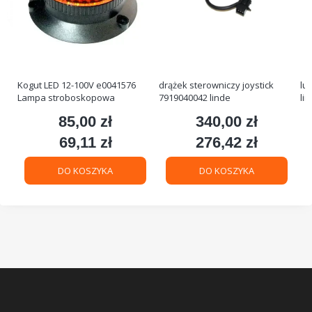
Kogut LED 12-100V e0041576
drążek sterowniczy joystick
lu
Lampa stroboskopowa
7919040042 linde
li
85,00 zł
340,00 zł
Cena
Cena
69,11 zł
276,42 zł
Cena
Cena
DO KOSZYKA
DO KOSZYKA