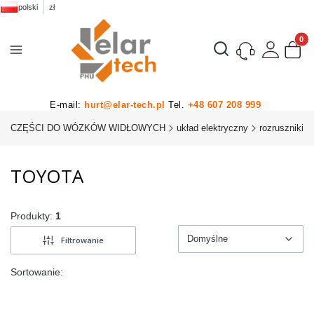
polski
zł
Produk
Otwórz wyszukiwarkę
E-mail:
hurt@elar-tech.pl
Tel.
+48 607 208 999
CZĘŚCI DO WÓZKÓW WIDŁOWYCH
układ elektryczny
rozruszniki
TOYOTA
Produkty:
1
Domyślne
Filtrowanie
Domyślne
Sortowanie: