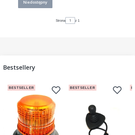
Niedostępny
Strona
z 1
Bestsellery
BESTSELLER
BESTSELLER
B