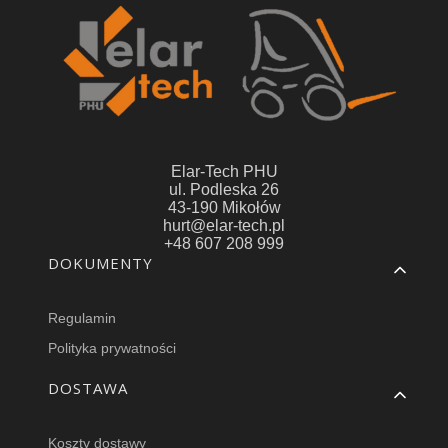
Elar-Tech PHU
ul. Podleska 26
43-190 Mikołów
hurt@elar-tech.pl
+48 607 208 999
Linki w stopce
DOKUMENTY
Regulamin
Polityka prywatności
DOSTAWA
Koszty dostawy