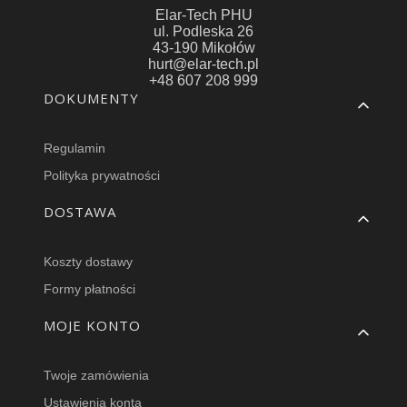
Elar-Tech PHU
ul. Podleska 26
43-190 Mikołów
hurt@elar-tech.pl
+48 607 208 999
Linki w stopce
DOKUMENTY
Regulamin
Polityka prywatności
DOSTAWA
Koszty dostawy
Formy płatności
MOJE KONTO
Twoje zamówienia
Ustawienia konta