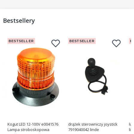
Bestsellery
BESTSELLER
BESTSELLER
B
Kogut LED 12-100V e0041576
drążek sterowniczy joystick
lu
Lampa stroboskopowa
7919040042 linde
li