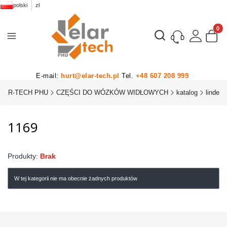
polski
zł
Produk
Otwórz wyszukiwarkę
E-mail:
hurt@elar-tech.pl
Tel.
+48 607 208 999
LAR-TECH PHU
CZĘŚCI DO WÓZKÓW WIDŁOWYCH
katalog
linde
1169
Produkty:
Brak
W tej kategorii nie ma obecnie żadnych produktów