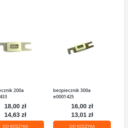
ecznik 200a
bezpiecznik 300a
433
e0001425
18,00 zł
16,00 zł
Cena
Cena
14,63 zł
13,01 zł
Cena
Cena
DO KOSZYKA
DO KOSZYKA