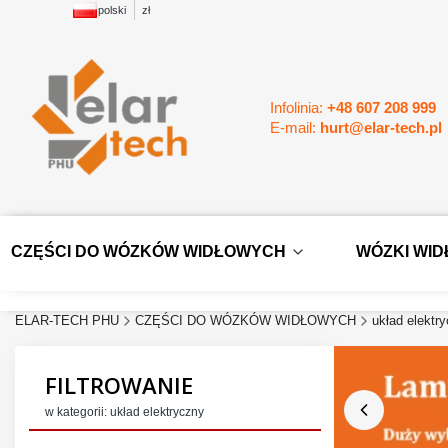
polski
zł
Infolinia:
+48 607 208 999
E-mail:
hurt@elar-tech.pl
CZĘŚCI DO WÓZKÓW WIDŁOWYCH
WÓZKI WI
ELAR-TECH PHU
CZĘŚCI DO WÓZKÓW WIDŁOWYCH
układ elektr
FILTROWANIE
w kategorii: układ elektryczny