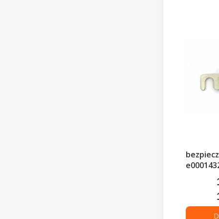
bezpiecz
e000143
D