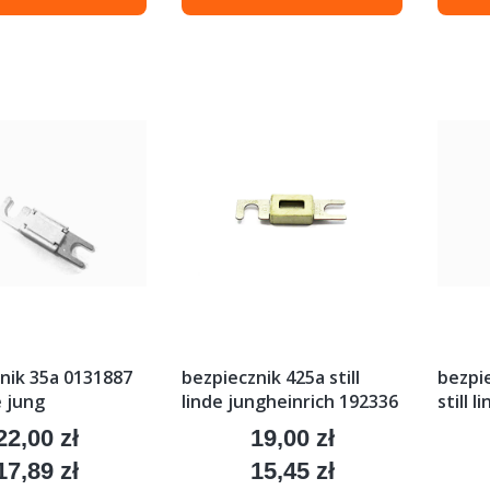
nik 35a 0131887
bezpiecznik 425a still
bezpi
de jung
linde jungheinrich 192336
still l
22,00 zł
19,00 zł
Cena
Cena
17,89 zł
15,45 zł
Cena
Cena