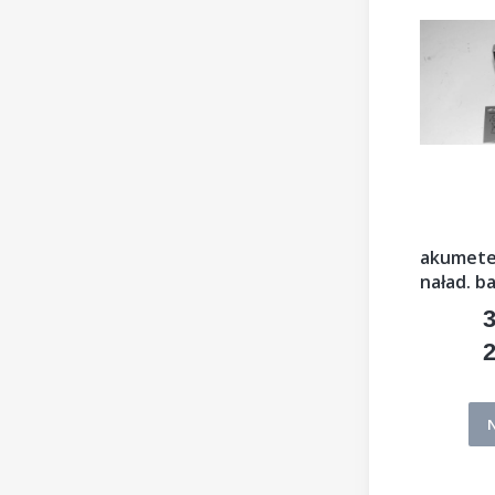
akumeter
naład. b
3
C
2
C