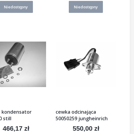
Niedostępny
Niedostępny
 kondensator
cewka odcinająca
 still
50050259 jungheinrich
466,17 zł
550,00 zł
Cena
Cena