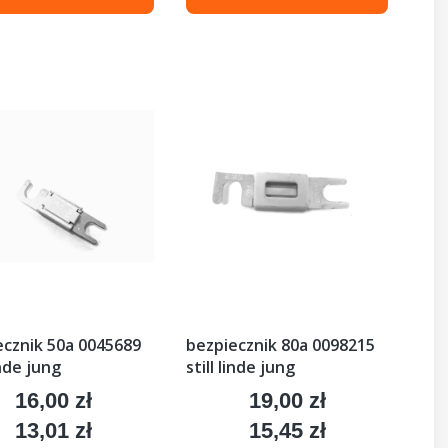
ecznik 50a 0045689
bezpiecznik 80a 0098215
inde jung
still linde jung
16,00 zł
19,00 zł
Cena
Cena
13,01 zł
15,45 zł
Cena
Cena