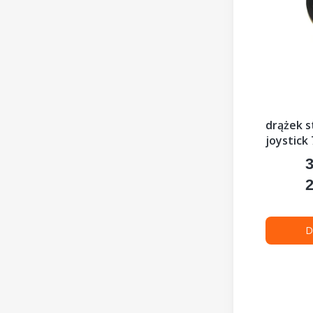
drążek s
joystick
3
C
2
C
D