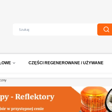
Wyczyść
Szu
DŁOWE
CZĘŚCI REGENEROWANE / UŻYWANE
yczny