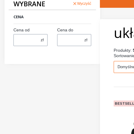
WYBRANE
Wyczyść
CENA
ukł
Cena od
Cena do
zł
zł
Produkty:
Sortowani
Domyśln
BESTSEL