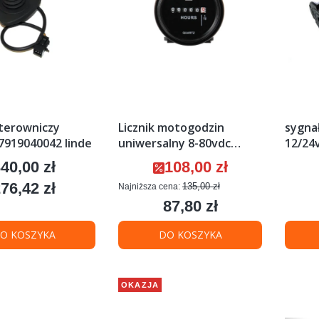
terowniczy
Licznik motogodzin
sygna
 7919040042 linde
uniwersalny 8-80vdc
12/24v
e0003850
e0001
40,00 zł
108,00 zł
ena
Cena promocyjna
76,42 zł
135,00 zł
Najniższa cena:
ena
87,80 zł
Cena
O KOSZYKA
DO KOSZYKA
OKAZJA