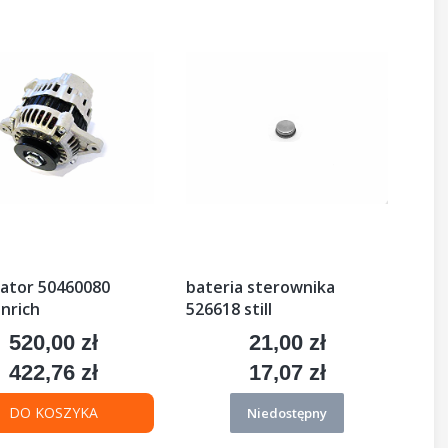
nator 50460080
bateria sterownika
nrich
526618 still
520,00 zł
21,00 zł
Cena
Cena
422,76 zł
17,07 zł
Cena
Cena
DO KOSZYKA
Niedostępny