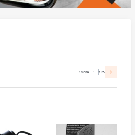
Strona
z 25