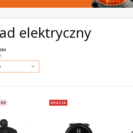
ad elektryczny
594
Domyślne
e:
e
LER
OKAZJA