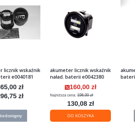
 licznik wskaźnik
akumeter licznik wskaźnik
akume
aterii e0040181
naład. baterii e0042380
bater
65,00 zł
160,00 zł
ena
Cena promocyjna
96,75 zł
198,00 zł
Najniższa cena:
ena
130,08 zł
Cena
DO KOSZYKA
Niedostępny