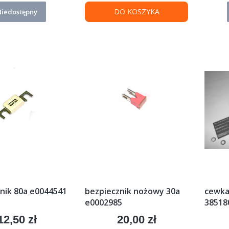
DO KOSZYKA
Niedostępny
nik 80a e0044541
bezpiecznik nożowy 30a
cewka
e0002985
385180
12,50 zł
20,00 zł
Cena
Cena