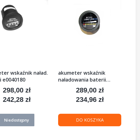
ter wskaźnik naład.
akumeter wskaźnik
ii e0040180
naładowania baterii
e0004224 12v-48v
298,00 zł
289,00 zł
Cena
Cena
242,28 zł
234,96 zł
Cena
Cena
DO KOSZYKA
Niedostępny