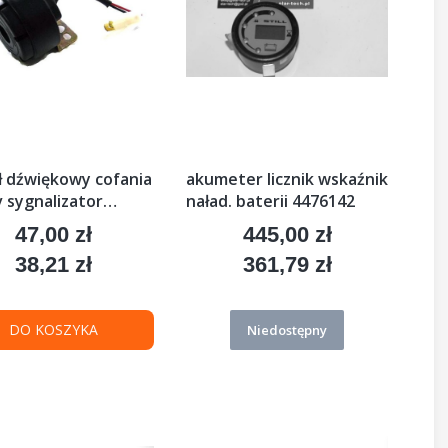
ł dźwiękowy cofania
akumeter licznik wskaźnik
 sygnalizator
naład. baterii 4476142
567
47,00 zł
445,00 zł
Cena
Cena
38,21 zł
361,79 zł
Cena
Cena
DO KOSZYKA
Niedostępny