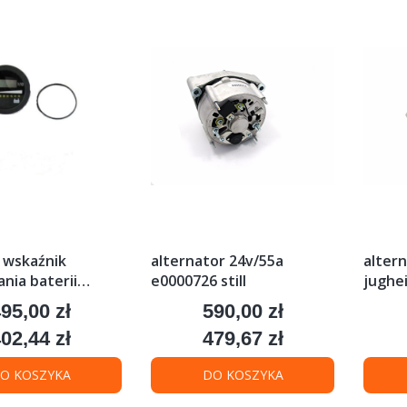
 wskaźnik
alternator 24v/55a
alter
nia baterii
e0000726 still
jughei
h. 12v-48v
95,00 zł
590,00 zł
ena
Cena
0
02,44 zł
479,67 zł
ena
Cena
O KOSZYKA
DO KOSZYKA