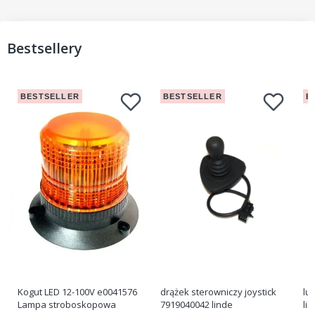
Bestsellery
BESTSELLER
BESTSELLER
B
Kogut LED 12-100V e0041576
drążek sterowniczy joystick
lu
Lampa stroboskopowa
7919040042 linde
li