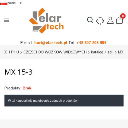
polski
zł
Produk
Otwórz wyszukiwarkę
E-mail:
hurt@elar-tech.pl
Tel.
+48 607 208 999
-TECH PHU
CZĘŚCI DO WÓZKÓW WIDŁOWYCH
katalog
still
MX
MX 15-3
Produkty:
Brak
W tej kategorii nie ma obecnie żadnych produktów