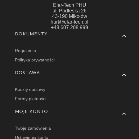
Elar-Tech PHU
ul. Podleska 26
43-190 Mikołów
hurt@elar-tech.pl
+48 607 208 999
Linki w stopce
DOKUMENTY
Regulamin
Polityka prywatności
DOSTAWA
Koszty dostawy
Formy płatności
MOJE KONTO
Twoje zamówienia
Ustawienia konta