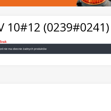
V 10#12 (0239#0241)
Brak
gorii nie ma obecnie żadnych produktów