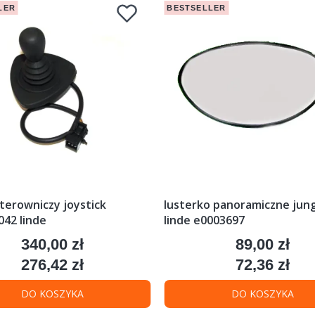
LER
BESTSELLER
terowniczy joystick
lusterko panoramiczne jung 
42 linde
linde e0003697
340,00 zł
89,00 zł
Cena
Cena
276,42 zł
72,36 zł
Cena
Cena
DO KOSZYKA
DO KOSZYKA