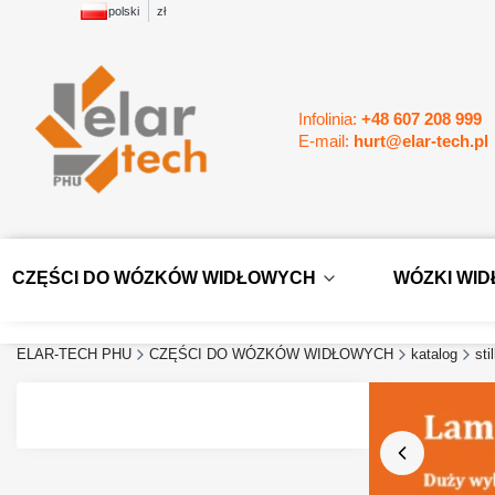
polski
zł
Infolinia:
+48 607 208 999
E-mail:
hurt@elar-tech.pl
CZĘŚCI DO WÓZKÓW WIDŁOWYCH
WÓZKI WI
ELAR-TECH PHU
CZĘŚCI DO WÓZKÓW WIDŁOWYCH
katalog
stil