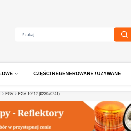
Wyczyść
Szu
DŁOWE
CZĘŚCI REGENEROWANE / UŻYWANE
l
EGV
EGV 10#12 (0239#0241)