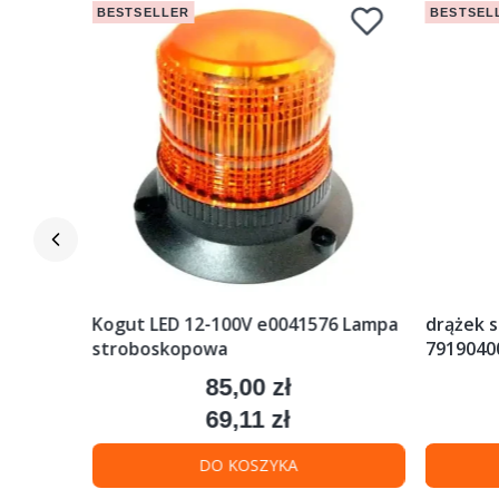
BESTSELLER
BESTSEL
ciak
Kogut LED 12-100V e0041576 Lampa
drążek s
stroboskopowa
79190400
85,00 zł
Cena
69,11 zł
Cena
DO KOSZYKA