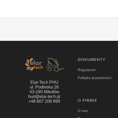
Linki w stopce
DOKUMENTY
Regulamin
Polityka prywatności
Elar-Tech PHU
ul. Podleska 26
43-190 Mikołów
hurt@elar-tech.pl
O FIRMIE
+48 607 208 999
O nas