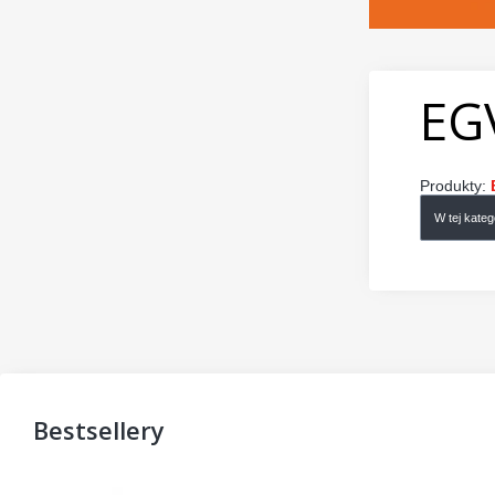
EG
Produkty:
W tej kate
Bestsellery