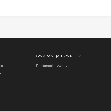
O
GWARANCJA I ZWROTY
ia
Reklamacje i zwroty
a