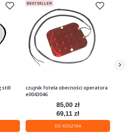
BESTSELLER
BESTSEL
still
czujnik fotela obecności operatora
elektro
e0043046
linde
85,00 zł
Cena
69,11 zł
Cena
DO KOSZYKA