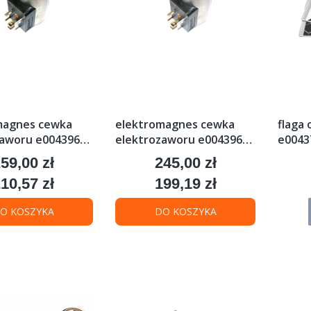
magnes cewka
elektromagnes cewka
flaga
zaworu e0043964
elektrozaworu e0043965
e00437
ix/interlift
mbb hubfix/interlift
59,00 zł
245,00 zł
ena
Cena
10,57 zł
199,19 zł
ena
Cena
O KOSZYKA
DO KOSZYKA