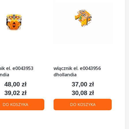
ik el. e0043953
włącznik el. e0043956
ndia
dhollandia
48,00 zł
37,00 zł
Cena
Cena
39,02 zł
30,08 zł
Cena
Cena
DO KOSZYKA
DO KOSZYKA