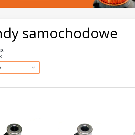
ndy samochodowe
18
Domyślne
e:
e