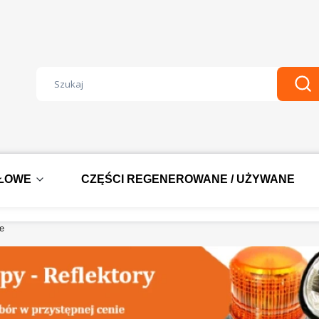
Wyczyść
Szu
DŁOWE
CZĘŚCI REGENEROWANE / UŻYWANE
e