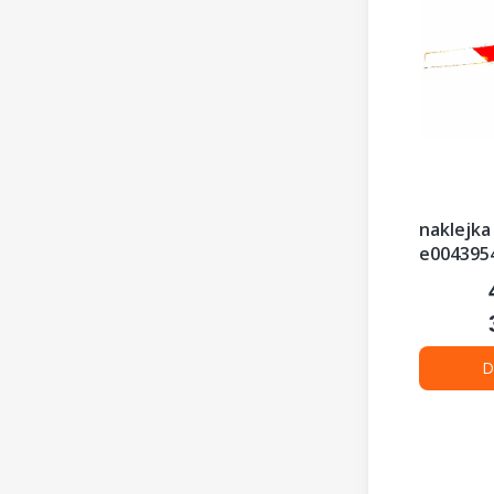
naklejka
e004395
D