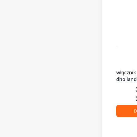
włącznik
dholland
D