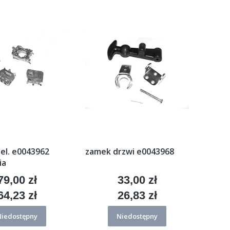
 el. e0043962
zamek drzwi e0043968
ia
79,00 zł
33,00 zł
Cena
Cena
64,23 zł
26,83 zł
Cena
Cena
Niedostępny
Niedostępny