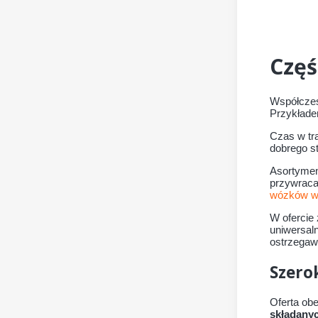
Częś
Współczesn
Przykłade
Czas w tra
dobrego s
Asortymen
przywraca
wózków w
W ofercie 
uniwersal
ostrzegawc
Szero
Oferta ob
składany