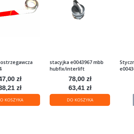
 ostrzegawcza
stacyjka e0043967 mbb
Stycz
4
hubfix/interlift
e0043
47,00 zł
78,00 zł
Cena
Cena
38,21 zł
63,41 zł
Cena
Cena
O KOSZYKA
DO KOSZYKA