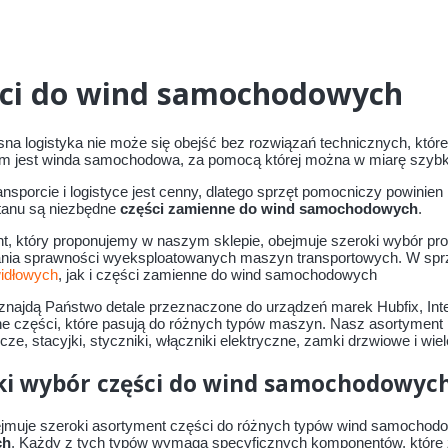
ci do wind samochodowych
a logistyka nie może się obejść bez rozwiązań technicznych, które u
m jest winda samochodowa, za pomocą której można w miarę szybko
nsporcie i logistyce jest cenny, dlatego sprzęt pomocniczy powinie
tanu są niezbędne
części zamienne do wind samochodowych
.
t, który proponujemy w naszym sklepie, obejmuje szeroki wybór p
nia sprawności wyeksploatowanych maszyn transportowych. W spr
idłowych
, jak i części zamienne do wind samochodowych
znajdą Państwo detale przeznaczone do urządzeń marek Hubfix, Interl
ne części, które pasują do różnych typów maszyn. Nasz asortyment 
ze, stacyjki, styczniki, włączniki elektryczne, zamki drzwiowe i wiel
ki wybór części do wind samochodowych
ejmuje szeroki asortyment części do różnych typów wind samocho
ch
. Każdy z tych typów wymaga specyficznych komponentów, które z