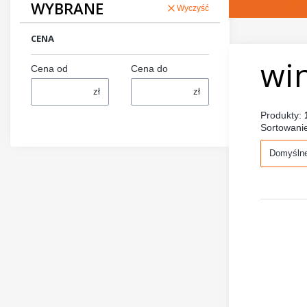
WYBRANE
Wyczyść
CENA
wi
Cena od
Cena do
zł
zł
Produkty:
Sortowani
Domyśln