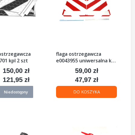
 ostrzegawcza
flaga ostrzegawcza
01 kpl 2 szt
e0043955 uniwersalna kpl.
2 szt
150,00 zł
59,00 zł
Cena
Cena
121,95 zł
47,97 zł
Cena
Cena
DO KOSZYKA
Niedostępny