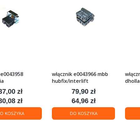
 e0043958
włącznik e0043966 mbb
włączn
ia
hubfix/interlift
dholla
37,00 zł
79,90 zł
Cena
Cena
30,08 zł
64,96 zł
Cena
Cena
O KOSZYKA
DO KOSZYKA