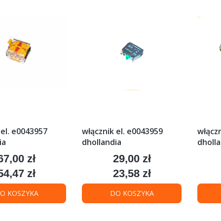
 el. e0043957
włącznik el. e0043959
włączn
ia
dhollandia
dholla
67,00 zł
29,00 zł
Cena
Cena
54,47 zł
23,58 zł
Cena
Cena
O KOSZYKA
DO KOSZYKA