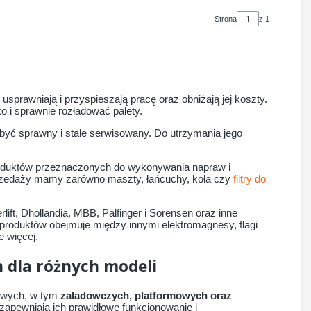
Strona
z 1
sprawniają i przyspieszają pracę oraz obniżają jej koszty.
 i sprawnie rozładować palety.
n być sprawny i stale serwisowany. Do utrzymania jego
roduktów przeznaczonych do wykonywania napraw i
zedaży mamy zarówno maszty, łańcuchy, koła czy
filtry do
ift, Dhollandia, MBB, Palfinger i Sorensen oraz inne
produktów obejmuje między innymi elektromagnesy, flagi
e więcej.
 dla różnych modeli
dowych, w tym
załadowczych, platformowych oraz
apewniają ich prawidłowe funkcjonowanie i