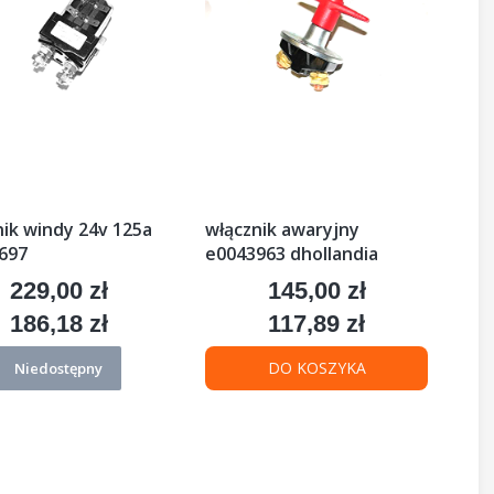
nik windy 24v 125a
włącznik awaryjny
697
e0043963 dhollandia
229,00 zł
145,00 zł
Cena
Cena
186,18 zł
117,89 zł
Cena
Cena
DO KOSZYKA
Niedostępny