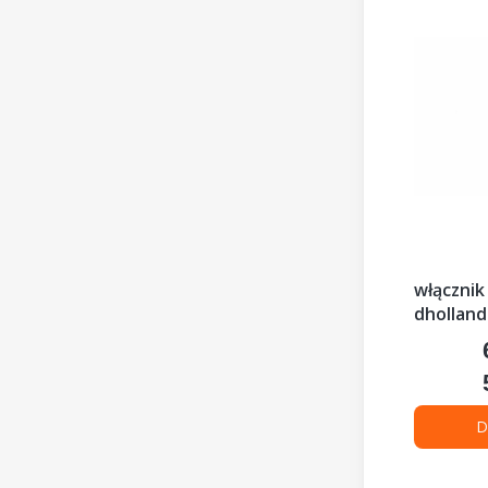
włącznik
dholland
D