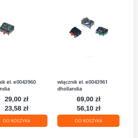
ik el. e0043960
włącznik el. e0043961
ndia
dhollandia
29,00 zł
69,00 zł
Cena
Cena
23,58 zł
56,10 zł
Cena
Cena
DO KOSZYKA
DO KOSZYKA