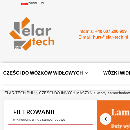
polski
zł
Infolinia:
+48 607 208 999
E-mail:
hurt@elar-tech.pl
CZĘŚCI DO WÓZKÓW WIDŁOWYCH
WÓZKI WI
ELAR-TECH PHU
CZĘŚCI DO INNYCH MASZYN
windy samochodow
FILTROWANIE
w kategorii: windy samochodowe