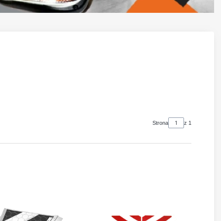
Strona
z 1