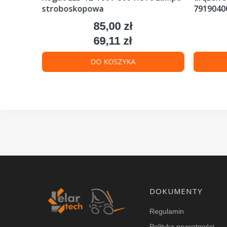
stroboskopowa
79190400
85,00 zł
Cena
69,11 zł
Cena
DO KOSZYKA
Linki w stopce
DOKUMENTY
Regulamin
Polityka prywatności