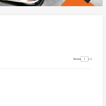
Strona
z 1