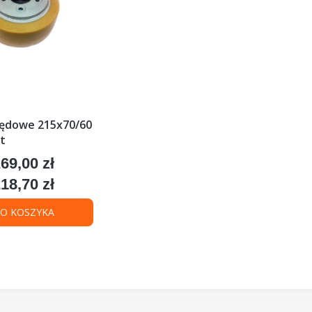
pędowe 215x70/60
t
69,00 zł
ena
18,70 zł
ena
O KOSZYKA