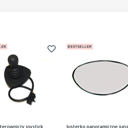
LER
BESTSELLER
terowniczy joystick
lusterko panoramiczne jung 