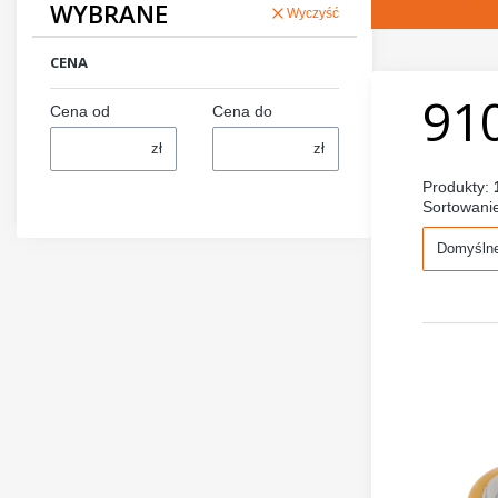
WYBRANE
Wyczyść
CENA
91
Cena od
Cena do
zł
zł
Produkty:
Sortowani
Domyśln