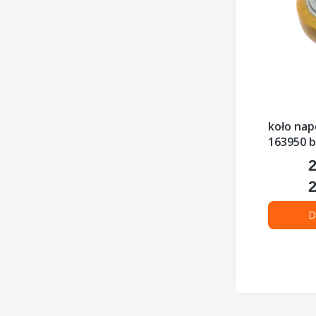
koło na
163950 b
2
C
2
C
D