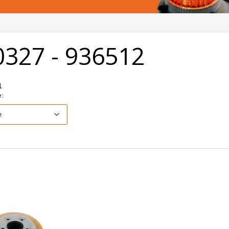
0327 - 936512
1
Domyślne
e:
e