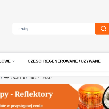
Wyczyść
Szu
DŁOWE
CZĘŚCI REGENEROWANE / UŻYWANE
swe
swe 120
910327 - 936512