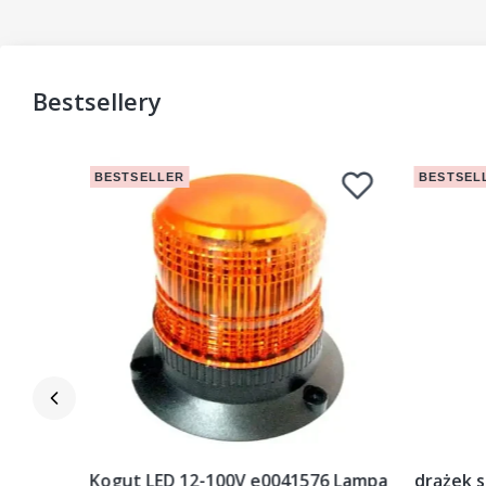
Bestsellery
BESTSELLER
BESTSEL
ciak
Kogut LED 12-100V e0041576 Lampa
drążek s