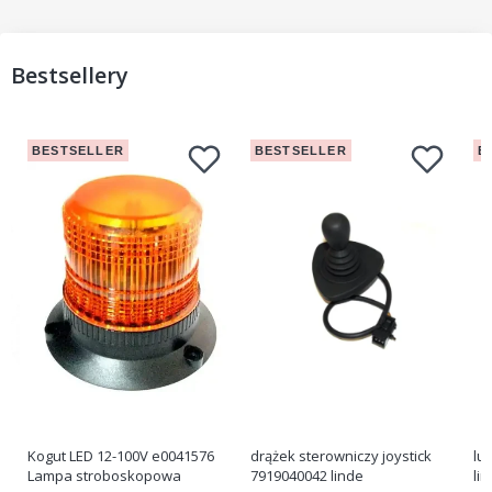
Bestsellery
BESTSELLER
BESTSELLER
B
Kogut LED 12-100V e0041576
drążek sterowniczy joystick
lu
Lampa stroboskopowa
7919040042 linde
li