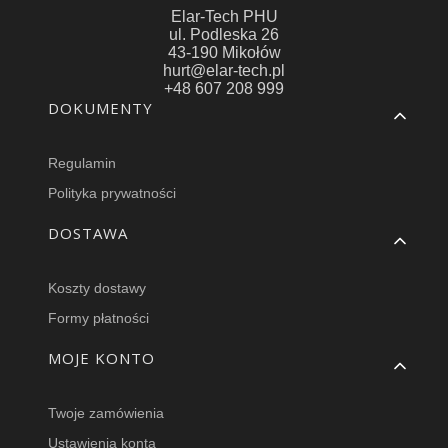
Elar-Tech PHU
ul. Podleska 26
43-190 Mikołów
hurt@elar-tech.pl
+48 607 208 999
Linki w stopce
DOKUMENTY
Regulamin
Polityka prywatności
DOSTAWA
Koszty dostawy
Formy płatności
MOJE KONTO
Twoje zamówienia
Ustawienia konta