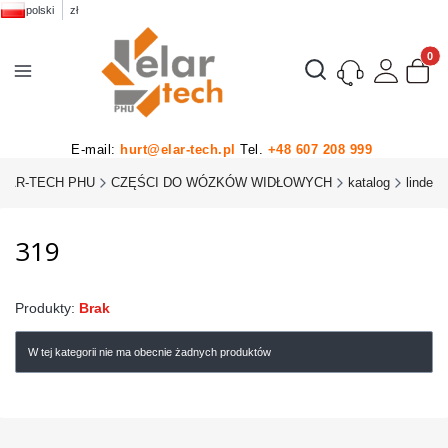
polski
zł
Produk
Otwórz wyszukiwarkę
E-mail:
hurt@elar-tech.pl
Tel.
+48 607 208 999
LAR-TECH PHU
CZĘŚCI DO WÓZKÓW WIDŁOWYCH
katalog
linde
319
Produkty:
Brak
W tej kategorii nie ma obecnie żadnych produktów