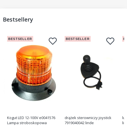
Bestsellery
BESTSELLER
BESTSELLER
B
Kogut LED 12-100V e0041576
drążek sterowniczy joystick
lu
Lampa stroboskopowa
7919040042 linde
li