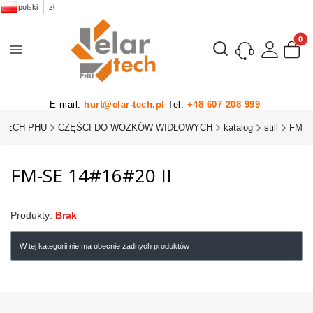
polski
zł
Produk
Otwórz wyszukiwarkę
E-mail:
hurt@elar-tech.pl
Tel.
+48 607 208 999
-TECH PHU
CZĘŚCI DO WÓZKÓW WIDŁOWYCH
katalog
still
FM
FM-SE 14#16#20 II
Produkty:
Brak
W tej kategorii nie ma obecnie żadnych produktów