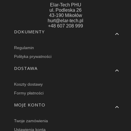
Elar-Tech PHU
ul. Podleska 26
43-190 Mikołów
hurt@elar-tech.pl
+48 607 208 999
Linki w stopce
DOKUMENTY
Regulamin
Polityka prywatności
DOSTAWA
Koszty dostawy
Formy płatności
MOJE KONTO
Twoje zamówienia
Ustawienia konta