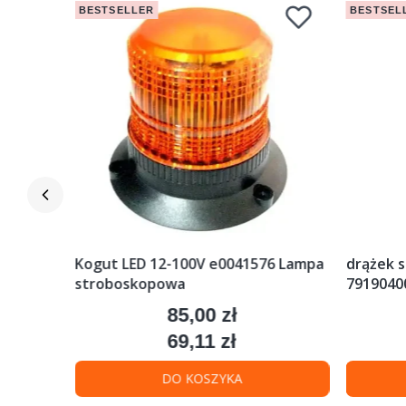
BESTSELLER
BESTSEL
ciak
Kogut LED 12-100V e0041576 Lampa
drążek s
stroboskopowa
79190400
85,00 zł
Cena
69,11 zł
Cena
DO KOSZYKA