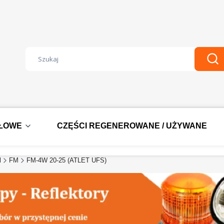
Wyczyść
Szu
DŁOWE
CZĘŚCI REGENEROWANE / UŻYWANE
l
FM
FM-4W 20-25 (ATLET UFS)