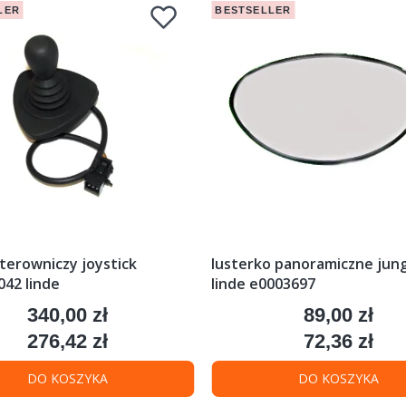
LER
BESTSELLER
terowniczy joystick
lusterko panoramiczne jung 
42 linde
linde e0003697
340,00 zł
89,00 zł
Cena
Cena
276,42 zł
72,36 zł
Cena
Cena
DO KOSZYKA
DO KOSZYKA