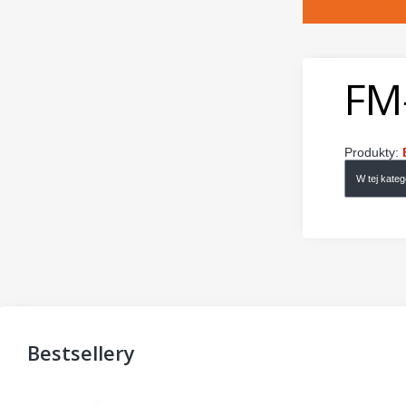
FM
Produkty:
W tej kate
Bestsellery