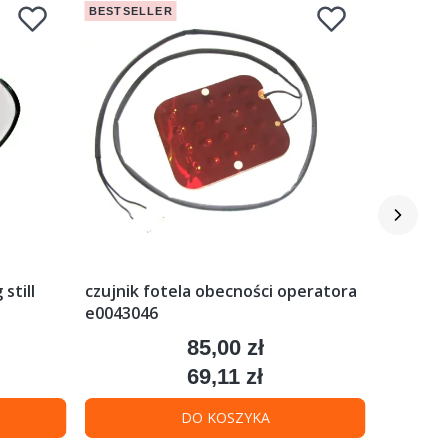
BESTSELLER
BESTSEL
still
czujnik fotela obecności operatora
elektro
e0043046
linde
85,00 zł
Cena
69,11 zł
Cena
DO KOSZYKA