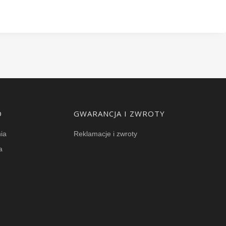
O
GWARANCJA I ZWROTY
ia
Reklamacje i zwroty
a