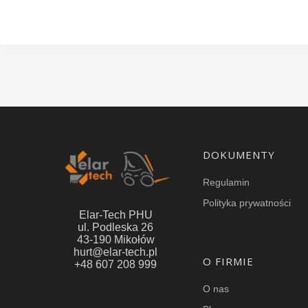
Linki w stopce
DOKUMENTY
Regulamin
Polityka prywatności
Elar-Tech PHU
ul. Podleska 26
43-190 Mikołów
hurt@elar-tech.pl
O FIRMIE
+48 607 208 999
O nas