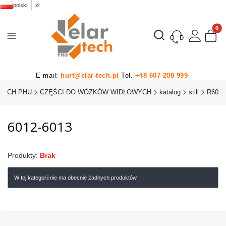
polski
zł
Produk
Otwórz wyszukiwarkę
E-mail:
hurt@elar-tech.pl
Tel.
+48 607 208 999
TECH PHU
CZĘŚCI DO WÓZKÓW WIDŁOWYCH
katalog
still
R60
6012-6013
Produkty:
Brak
W tej kategorii nie ma obecnie żadnych produktów