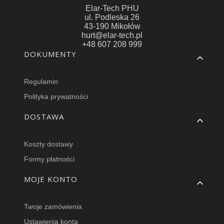
Elar-Tech PHU
ul. Podleska 26
43-190 Mikołów
hurt@elar-tech.pl
+48 607 208 999
Linki w stopce
DOKUMENTY
Regulamin
Polityka prywatności
DOSTAWA
Koszty dostawy
Formy płatności
MOJE KONTO
Twoje zamówienia
Ustawienia konta