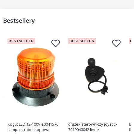
Bestsellery
BESTSELLER
BESTSELLER
B
Kogut LED 12-100V e0041576
drążek sterowniczy joystick
lu
Lampa stroboskopowa
7919040042 linde
li