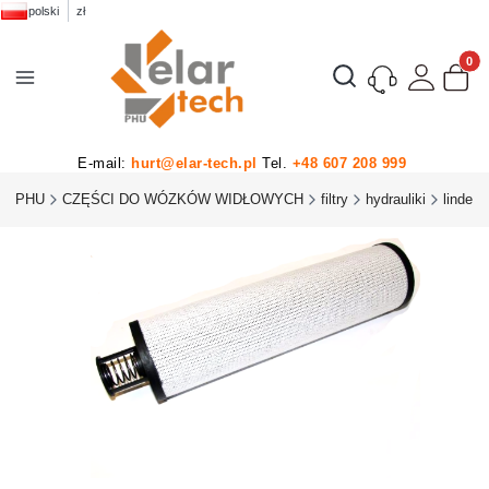
polski
zł
Produk
Otwórz wyszukiwarkę
E-mail:
hurt@elar-tech.pl
Tel.
+48 607 208 999
CH PHU
CZĘŚCI DO WÓZKÓW WIDŁOWYCH
filtry
hydrauliki
linde