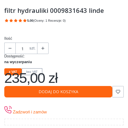
filtr hydrauliki 0009831643 linde
5.00
(Oceny: 1 Recenzje: 0)
Przejdź do sekcji Opinie
Ilość
szt.
Dostępność:
na wyczerpaniu
235,00 zł
z VAT
bez VAT
Cena
DODAJ DO KOSZYKA
Zadzwoń i zamów