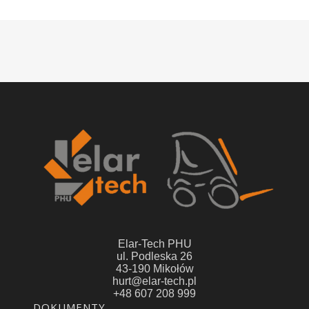
Elar-Tech PHU
ul. Podleska 26
43-190 Mikołów
hurt@elar-tech.pl
+48 607 208 999
Linki w stopce
DOKUMENTY