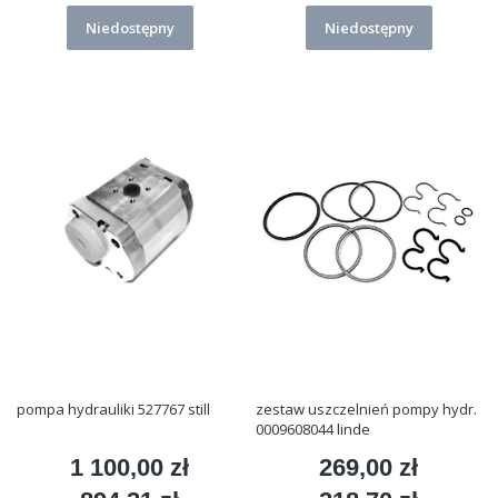
Niedostępny
Niedostępny
pompa hydrauliki 527767 still
zestaw uszczelnień pompy hydr.
0009608044 linde
1 100,00 zł
269,00 zł
Cena
Cena