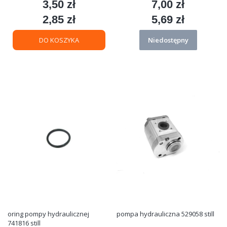
3,50 zł
7,00 zł
Cena
Cena
2,85 zł
5,69 zł
Cena
Cena
DO KOSZYKA
Niedostępny
oring pompy hydraulicznej
pompa hydrauliczna 529058 still
741816 still