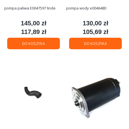
pompa paliwa E0047597 linde
pompa wody e0046480
145,00 zł
130,00 zł
Cena
Cena
117,89 zł
105,69 zł
Cena
Cena
DO KOSZYKA
DO KOSZYKA