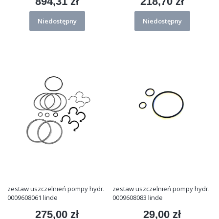
894,31 zł
218,70 zł
Cena
Cena
Niedostępny
Niedostępny
zestaw uszczelnień pompy hydr.
zestaw uszczelnień pompy hydr.
0009608061 linde
0009608083 linde
275,00 zł
29,00 zł
Cena
Cena