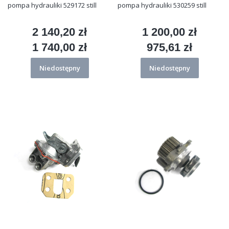
pompa hydrauliki 529172 still
pompa hydrauliki 530259 still
2 140,20 zł
1 200,00 zł
Cena
Cena
1 740,00 zł
975,61 zł
Cena
Cena
Niedostępny
Niedostępny