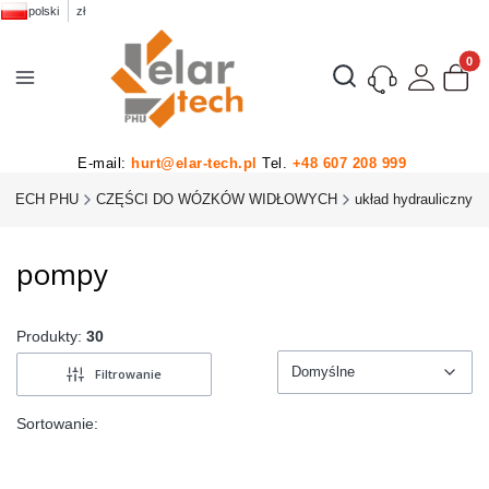
polski
zł
Produk
Otwórz wyszukiwarkę
E-mail:
hurt@elar-tech.pl
Tel.
+48 607 208 999
-TECH PHU
CZĘŚCI DO WÓZKÓW WIDŁOWYCH
układ hydrauliczny
pompy
Produkty:
30
Domyślne
Filtrowanie
Domyślne
Sortowanie: