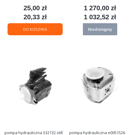
25,00 zł
1 270,00 zł
Cena
Cena
20,33 zł
1 032,52 zł
Cena
Cena
DO KOSZYKA
Niedostępny
pompa hydrauliczna 532132 still
pompa hydrauliczna e0051526