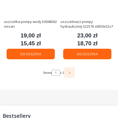
uszczelka pompy wody E0048362
uszczelniacz pompy
nissan
hydraulicznej 522576 still30x52x7
19,00 zł
23,00 zł
Cena
Cena
15,45 zł
18,70 zł
Cena
Cena
DO KOSZYKA
DO KOSZYKA
Strona
z 2
Bestsellery