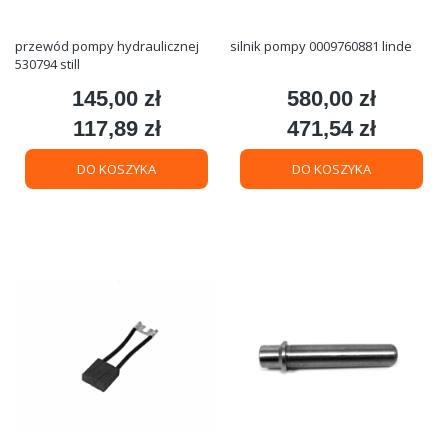
przewód pompy hydraulicznej
silnik pompy 0009760881 linde
530794 still
145,00 zł
580,00 zł
Cena
Cena
117,89 zł
471,54 zł
Cena
Cena
DO KOSZYKA
DO KOSZYKA