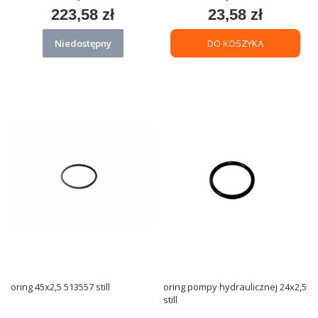
223,58 zł
23,58 zł
Cena
Cena
Niedostępny
DO KOSZYKA
oring 45x2,5 513557 still
oring pompy hydraulicznej 24x2,5
still