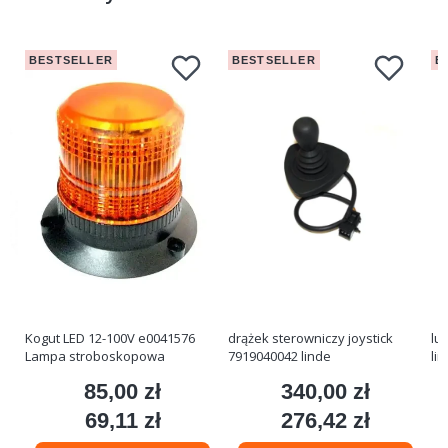
BESTSELLER
BESTSELLER
B
Kogut LED 12-100V e0041576
drążek sterowniczy joystick
lu
Lampa stroboskopowa
7919040042 linde
li
85,00 zł
340,00 zł
Cena
Cena
69,11 zł
276,42 zł
Cena
Cena