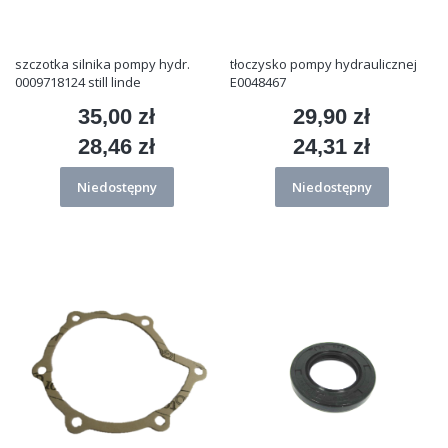
szczotka silnika pompy hydr.
tłoczysko pompy hydraulicznej
0009718124 still linde
E0048467
35,00 zł
29,90 zł
Cena
Cena
28,46 zł
24,31 zł
Cena
Cena
Niedostępny
Niedostępny