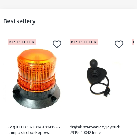
Bestsellery
BESTSELLER
BESTSELLER
B
Kogut LED 12-100V e0041576
drążek sterowniczy joystick
lu
Lampa stroboskopowa
7919040042 linde
li