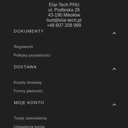
Elar-Tech PHU
ul. Podleska 26
43-190 Mikołów
hurt@elar-tech.pl
+48 607 208 999
Linki w stopce
DOKUMENTY
Regulamin
Polityka prywatności
DOSTAWA
Koszty dostawy
Formy płatności
MOJE KONTO
Twoje zamówienia
Ustawienia konta