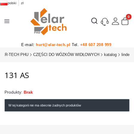
polski
zł
Produk
Otwórz wyszukiwarkę
E-mail:
hurt@elar-tech.pl
Tel.
+48 607 208 999
LAR-TECH PHU
CZĘŚCI DO WÓZKÓW WIDŁOWYCH
katalog
linde
131 AS
Produkty:
Brak
W tej kategorii nie ma obecnie żadnych produktów