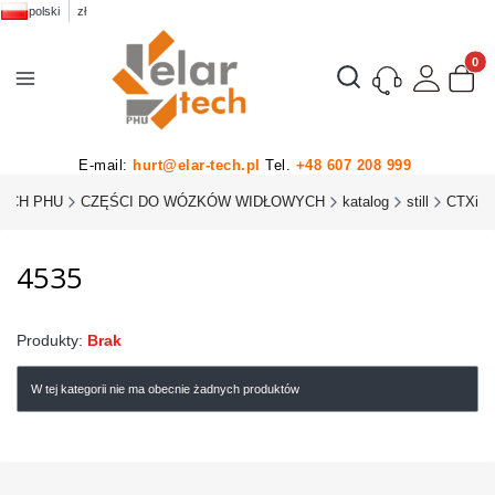
polski
zł
Produk
Otwórz wyszukiwarkę
E-mail:
hurt@elar-tech.pl
Tel.
+48 607 208 999
TECH PHU
CZĘŚCI DO WÓZKÓW WIDŁOWYCH
katalog
still
CTXi
4535
Produkty:
Brak
W tej kategorii nie ma obecnie żadnych produktów