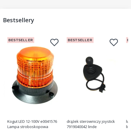
Bestsellery
BESTSELLER
BESTSELLER
B
Kogut LED 12-100V e0041576
drążek sterowniczy joystick
lu
Lampa stroboskopowa
7919040042 linde
li