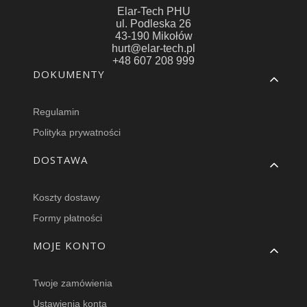
Elar-Tech PHU
ul. Podleska 26
43-190 Mikołów
hurt@elar-tech.pl
+48 607 208 999
Linki w stopce
DOKUMENTY
Regulamin
Polityka prywatności
DOSTAWA
Koszty dostawy
Formy płatności
MOJE KONTO
Twoje zamówienia
Ustawienia konta