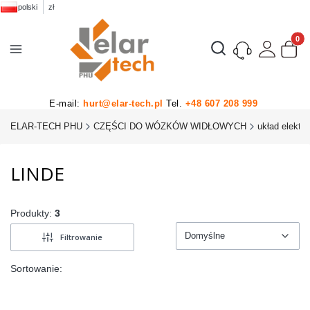
polski
zł
Produk
Otwórz wyszukiwarkę
E-mail:
hurt@elar-tech.pl
Tel.
+48 607 208 999
ELAR-TECH PHU
CZĘŚCI DO WÓZKÓW WIDŁOWYCH
układ elektr
LINDE
Produkty:
3
Domyślne
Filtrowanie
Domyślne
Sortowanie: