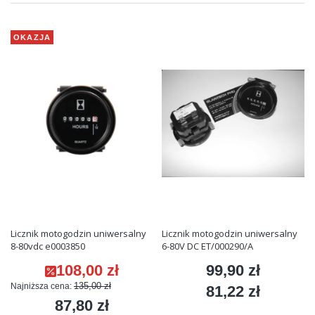
OKAZJA
Licznik motogodzin uniwersalny
Licznik motogodzin uniwersalny
8-80vdc e0003850
6-80V DC ET/000290/A
108,00 zł
99,90 zł
Cena promocyjna
Cena
135,00 zł
Najniższa cena:
81,22 zł
Cena
87,80 zł
Cena