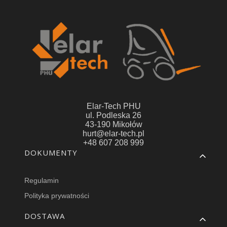
Elar-Tech PHU
ul. Podleska 26
43-190 Mikołów
hurt@elar-tech.pl
+48 607 208 999
Linki w stopce
DOKUMENTY
Regulamin
Polityka prywatności
DOSTAWA