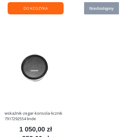
DO KOSZYKA
Niedostępny
wskaźnik-zegar-konsola-licznik
7917292554 linde
1 050,00 zł
Cena