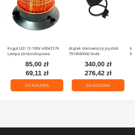
Kogut LED 12-100V e0041576
drążek sterowniczy joystick
lu
Lampa stroboskopowa
7919040042 linde
li
85,00 zł
340,00 zł
Cena
Cena
69,11 zł
276,42 zł
Cena
Cena
DO KOSZYKA
DO KOSZYKA