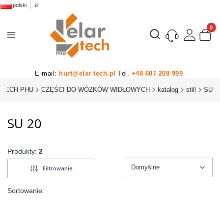
polski
zł
Produk
Otwórz wyszukiwarkę
E-mail:
hurt@elar-tech.pl
Tel.
+48 607 208 999
-TECH PHU
CZĘŚCI DO WÓZKÓW WIDŁOWYCH
katalog
still
SU
SU 20
Produkty:
2
Domyślne
Filtrowanie
Domyślne
Sortowanie: