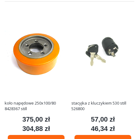
koło napędowe 250x100/80
stacyjka z kluczykiem 530 still
8428367 still
526800
375,00 zł
57,00 zł
Cena
Cena
304,88 zł
46,34 zł
Cena
Cena