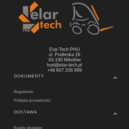
Elar-Tech PHU
ul. Podleska 26
43-190 Mikołów
hurt@elar-tech.pl
+48 607 208 999
Linki w stopce
DOKUMENTY
Regulamin
Polityka prywatności
DOSTAWA
Koszty dostawy