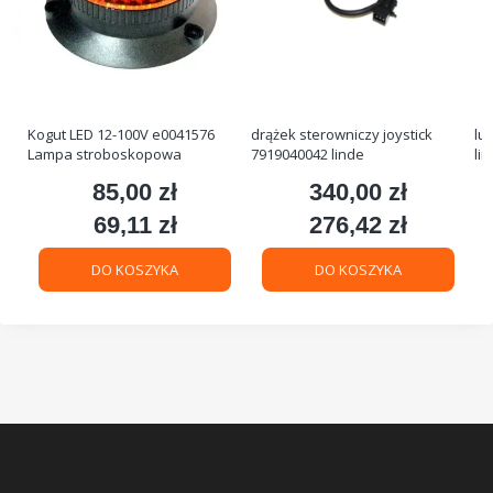
Kogut LED 12-100V e0041576
drążek sterowniczy joystick
lu
Lampa stroboskopowa
7919040042 linde
li
85,00 zł
340,00 zł
Cena
Cena
69,11 zł
276,42 zł
Cena
Cena
DO KOSZYKA
DO KOSZYKA