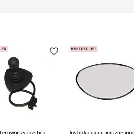
LER
BESTSELLER
terowniczy joystick
lusterko panoramiczne jung 