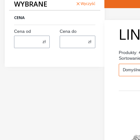
WYBRANE
Wyczyść
CENA
LI
Cena od
Cena do
zł
zł
Produkty:
Sortowani
Domyśln