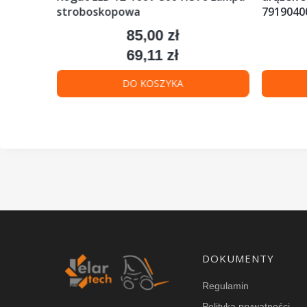
stroboskopowa
79190400
85,00 zł
Cena
69,11 zł
Cena
DO KOSZYKA
Linki w stopce
DOKUMENTY
Regulamin
Polityka prywatności