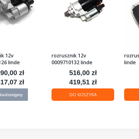
ik 12v
rozrusznik 12v
rozru
26 linde
0009710132 linde
linde
90,00 zł
516,00 zł
ena
Cena
17,07 zł
419,51 zł
ena
Cena
DO KOSZYKA
Niedostępny