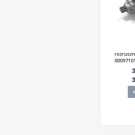
rozruszn
00097101
3
C
3
C