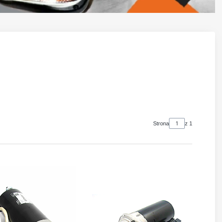
Strona
z 1