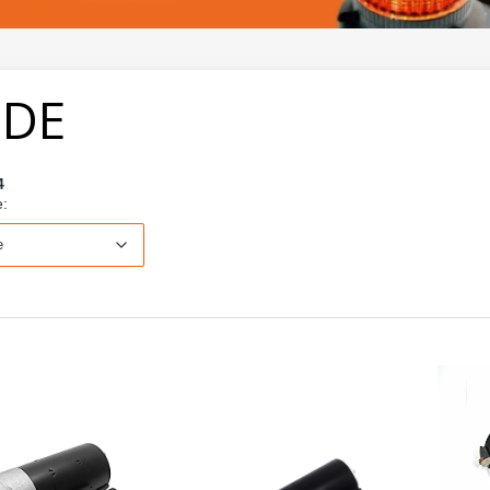
NDE
4
Domyślne
e:
e