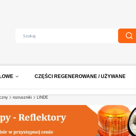
Wyczyść
Szu
DŁOWE
CZĘŚCI REGENEROWANE / UŻYWANE
yczny
rozruszniki
LINDE