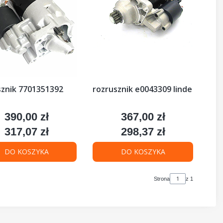
sznik 7701351392
rozrusznik e0043309 linde
390,00 zł
367,00 zł
Cena
Cena
317,07 zł
298,37 zł
Cena
Cena
DO KOSZYKA
DO KOSZYKA
Strona
z 1