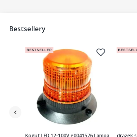
Bestsellery
BESTSELLER
BESTSEL
ciak
Kogut LED 12-100V e0041576 Lampa
drążek s