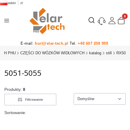
polski
zł
Produk
Otwórz wyszukiwarkę
E-mail:
hurt@elar-tech.pl
Tel.
+48 607 208 999
ECH PHU
CZĘŚCI DO WÓZKÓW WIDŁOWYCH
katalog
still
RX50
5051-5055
Produkty:
8
Domyślne
Filtrowanie
Domyślne
Sortowanie: