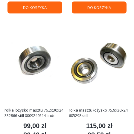
DO KOSZYKA
DO KOSZYKA
rolka łożysko masztu 76,2x30x24
rolka masztu łożysko 75,9x30x24
332866 still 0009249514 linde
605298 still
99,00 zł
115,00 zł
Cena
Cena