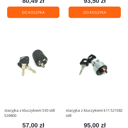
80,49 zł
93,50 zł
Cena
Cena
DO KOSZYKA
DO KOSZYKA
stacyjka z kluczykiem 530 still
stacyjka z kluczykiem k11 521582
526800
still
57,00 zł
95,00 zł
Cena
Cena