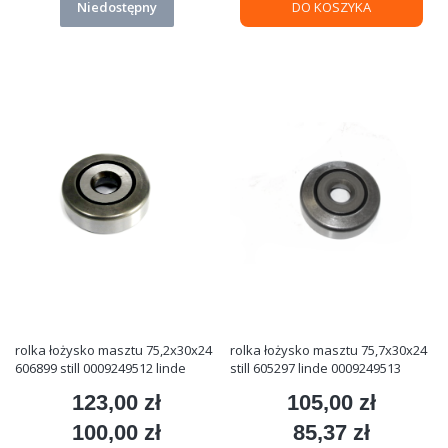
Niedostępny
DO KOSZYKA
rolka łożysko masztu 75,2x30x24
rolka łożysko masztu 75,7x30x24
606899 still 0009249512 linde
still 605297 linde 0009249513
123,00 zł
105,00 zł
Cena
Cena
100,00 zł
85,37 zł
Cena
Cena