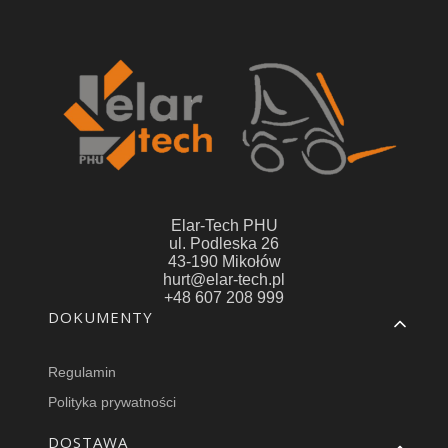
Elar-Tech PHU
ul. Podleska 26
43-190 Mikołów
hurt@elar-tech.pl
+48 607 208 999
Linki w stopce
DOKUMENTY
Regulamin
Polityka prywatności
DOSTAWA