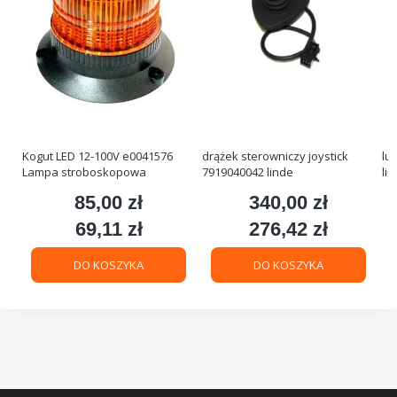
Kogut LED 12-100V e0041576
drążek sterowniczy joystick
lu
Lampa stroboskopowa
7919040042 linde
li
85,00 zł
340,00 zł
Cena
Cena
69,11 zł
276,42 zł
Cena
Cena
DO KOSZYKA
DO KOSZYKA