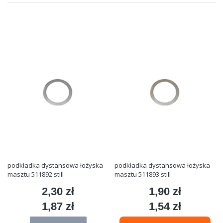
podkładka dystansowa łożyska
podkładka dystansowa łożyska
masztu 511892 still
masztu 511893 still
2,30 zł
1,90 zł
Cena
Cena
1,87 zł
1,54 zł
Cena
Cena