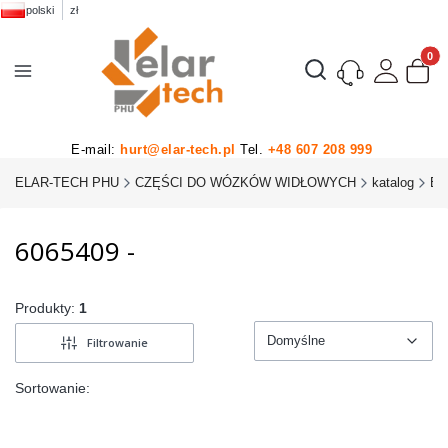
polski
zł
Produk
Otwórz wyszukiwarkę
E-mail:
hurt@elar-tech.pl
Tel.
+48 607 208 999
ELAR-TECH PHU
CZĘŚCI DO WÓZKÓW WIDŁOWYCH
katalog
BT
6065409 -
Produkty:
1
Domyślne
Filtrowanie
Domyślne
Sortowanie: