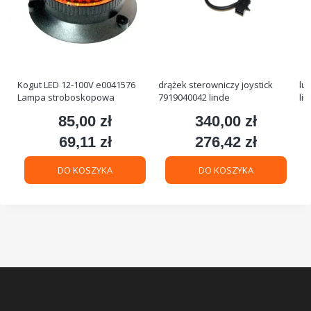
Kogut LED 12-100V e0041576
drążek sterowniczy joystick
lu
Lampa stroboskopowa
7919040042 linde
li
85,00 zł
340,00 zł
Cena
Cena
69,11 zł
276,42 zł
Cena
Cena
DO KOSZYKA
DO KOSZYKA