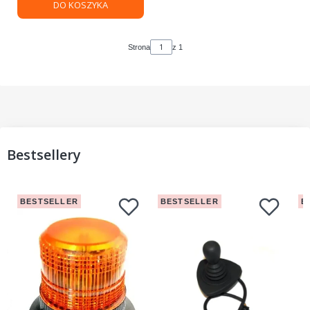
DO KOSZYKA
Strona
z 1
Bestsellery
BESTSELLER
BESTSELLER
B