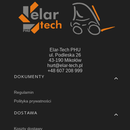
Elar-Tech PHU
ul. Podleska 26
43-190 Mikołów
hurt@elar-tech.pl
+48 607 208 999
Linki w stopce
DOKUMENTY
Regulamin
Polityka prywatności
DOSTAWA
Koszty dostawy