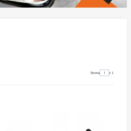
Strona
z 1