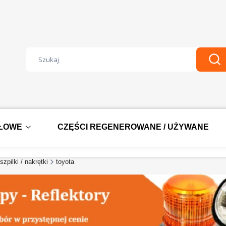
Wyczyść
Szu
DŁOWE
CZĘŚCI REGENEROWANE / UŻYWANE
szpilki / nakrętki
toyota