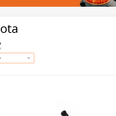
yota
9
Domyślne
e:
e