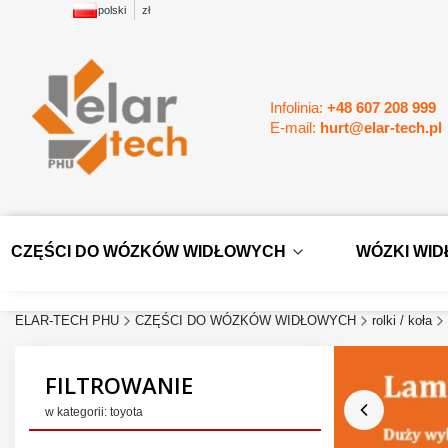
polski
zł
Infolinia:
+48 607 208 999
E-mail:
hurt@elar-tech.pl
CZĘŚCI DO WÓZKÓW WIDŁOWYCH
WÓZKI WI
ELAR-TECH PHU
CZĘŚCI DO WÓZKÓW WIDŁOWYCH
rolki / koła
FILTROWANIE
w kategorii: toyota