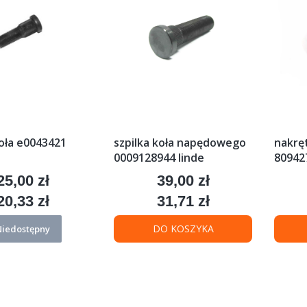
koła e0043421
szpilka koła napędowego
nakręt
0009128944 linde
80942
25,00 zł
39,00 zł
Cena
Cena
20,33 zł
31,71 zł
Cena
Cena
DO KOSZYKA
Niedostępny