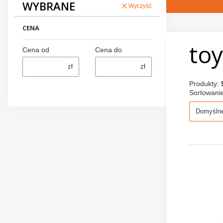
WYBRANE
Wyczyść
CENA
to
Cena od
Cena do
zł
zł
Produkty:
Sortowani
Domyśln