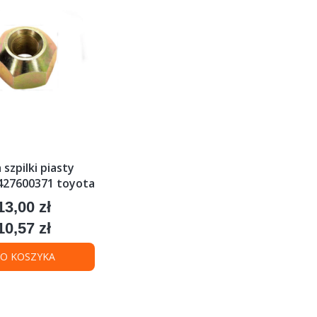
szpilki piasty
427600371 toyota
13,00 zł
Cena
10,57 zł
Cena
O KOSZYKA