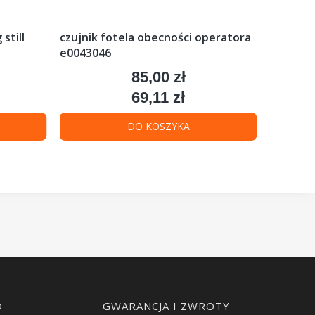
still
czujnik fotela obecności operatora
elektro
e0043046
linde
85,00 zł
Cena
69,11 zł
Cena
DO KOSZYKA
O
GWARANCJA I ZWROTY