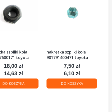
ka szpilki koła
nakrętka szpilki koła
7600171 toyota
901791400471 toyota
18,00 zł
7,50 zł
Cena
Cena
14,63 zł
6,10 zł
Cena
Cena
DO KOSZYKA
DO KOSZYKA