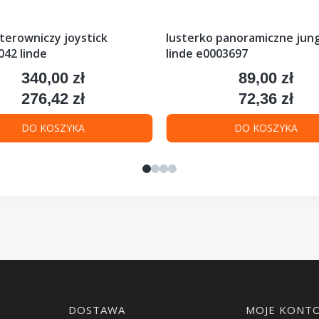
terowniczy joystick
lusterko panoramiczne jung 
42 linde
linde e0003697
340,00 zł
89,00 zł
Cena
Cena
276,42 zł
72,36 zł
Cena
Cena
DO KOSZYKA
DO KOSZYKA
DOSTAWA
MOJE KONT