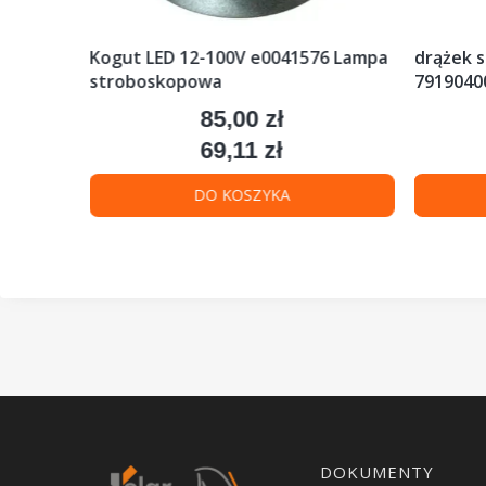
ciak
Kogut LED 12-100V e0041576 Lampa
drążek s
stroboskopowa
79190400
85,00 zł
Cena
69,11 zł
Cena
DO KOSZYKA
Linki w stopce
DOKUMENTY