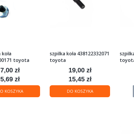
 koła
szpilka koła 438122332071
szpilk
00171 toyota
toyota
toyot
7,00 zł
19,00 zł
Cena
Cena
5,69 zł
15,45 zł
Cena
Cena
O KOSZYKA
DO KOSZYKA