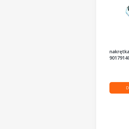
nakrętka
9017914
D