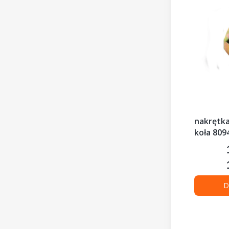
nakrętka 
koła 809
D