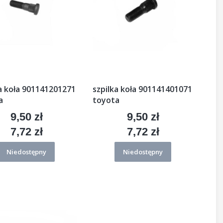
a koła 901141201271
szpilka koła 901141401071
a
toyota
9,50 zł
9,50 zł
Cena
Cena
7,72 zł
7,72 zł
Cena
Cena
Niedostępny
Niedostępny