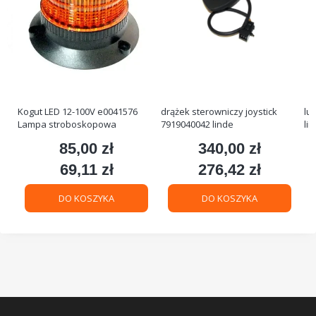
Kogut LED 12-100V e0041576
drążek sterowniczy joystick
lu
Lampa stroboskopowa
7919040042 linde
li
85,00 zł
340,00 zł
Cena
Cena
69,11 zł
276,42 zł
Cena
Cena
DO KOSZYKA
DO KOSZYKA