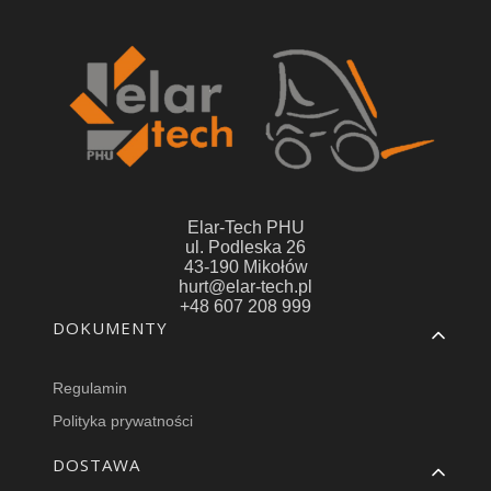
Elar-Tech PHU
ul. Podleska 26
43-190 Mikołów
hurt@elar-tech.pl
+48 607 208 999
Linki w stopce
DOKUMENTY
Regulamin
Polityka prywatności
DOSTAWA