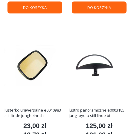
DO KOSZYKA
DO KOSZYKA
lusterko uniwersalne e0040983
lustro panoramiczne e0003185
still linde jungheinrich
jung toyota still linde bt
23,00 zł
125,00 zł
Cena
Cena