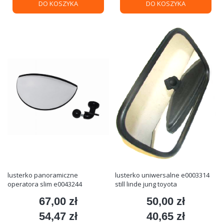
DO KOSZYKA
DO KOSZYKA
lusterko panoramiczne
lusterko uniwersalne e0003314
operatora slim e0043244
still linde jung toyota
67,00 zł
50,00 zł
Cena
Cena
54,47 zł
40,65 zł
Cena
Cena