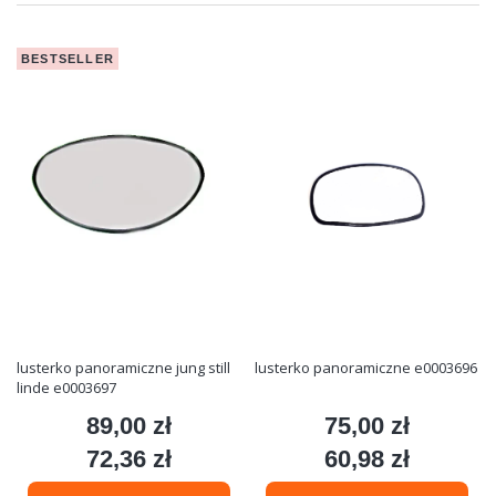
BESTSELLER
lusterko panoramiczne jung still
lusterko panoramiczne e0003696
linde e0003697
89,00 zł
75,00 zł
Cena
Cena
72,36 zł
60,98 zł
Cena
Cena