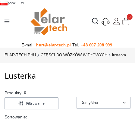
polski
zł
Produk
Otwórz wyszukiwarkę
E-mail:
hurt@elar-tech.pl
Tel.
+48 607 208 999
ELAR-TECH PHU
CZĘŚCI DO WÓZKÓW WIDŁOWYCH
lusterka
Lusterka
Produkty:
6
Domyślne
Filtrowanie
Domyślne
Sortowanie: