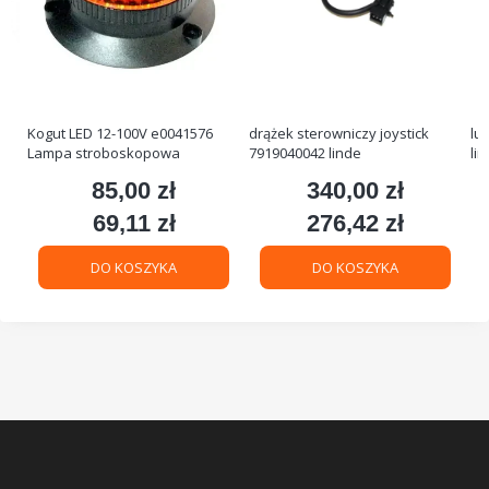
Kogut LED 12-100V e0041576
drążek sterowniczy joystick
lu
Lampa stroboskopowa
7919040042 linde
li
85,00 zł
340,00 zł
Cena
Cena
69,11 zł
276,42 zł
Cena
Cena
DO KOSZYKA
DO KOSZYKA