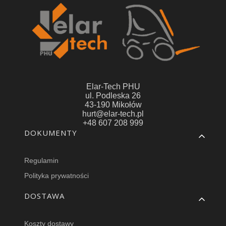
Elar-Tech PHU
ul. Podleska 26
43-190 Mikołów
hurt@elar-tech.pl
+48 607 208 999
Linki w stopce
DOKUMENTY
Regulamin
Polityka prywatności
DOSTAWA
Koszty dostawy