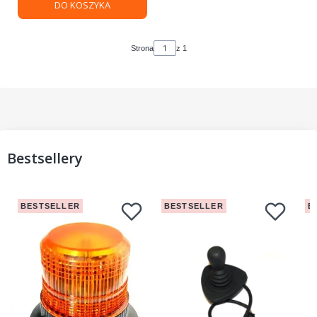
DO KOSZYKA
Strona
z 1
Bestsellery
BESTSELLER
BESTSELLER
B