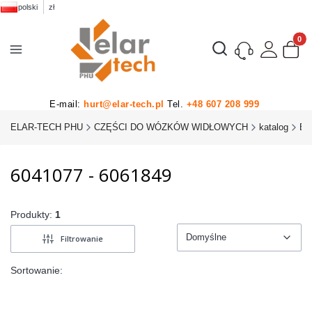
polski
zł
Produk
Otwórz wyszukiwarkę
E-mail:
hurt@elar-tech.pl
Tel.
+48 607 208 999
ELAR-TECH PHU
CZĘŚCI DO WÓZKÓW WIDŁOWYCH
katalog
BT
6041077 - 6061849
Produkty:
1
Domyślne
Filtrowanie
Domyślne
Sortowanie: