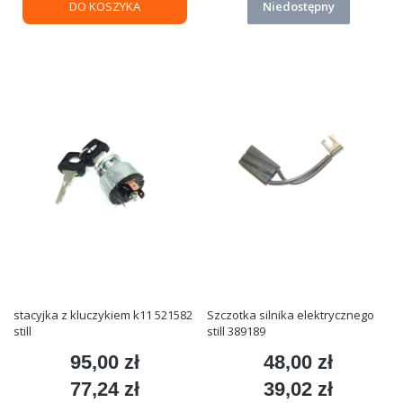
DO KOSZYKA
Niedostępny
stacyjka z kluczykiem k11 521582
Szczotka silnika elektrycznego
still
still 389189
95,00 zł
48,00 zł
Cena
Cena
77,24 zł
39,02 zł
Cena
Cena