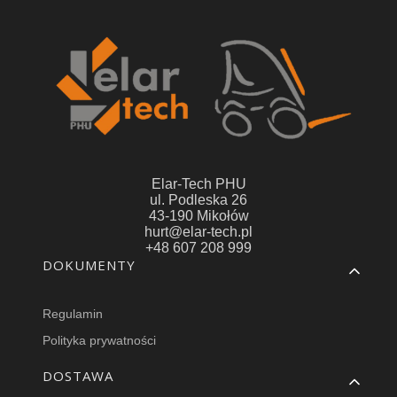
Elar-Tech PHU
ul. Podleska 26
43-190 Mikołów
hurt@elar-tech.pl
+48 607 208 999
Linki w stopce
DOKUMENTY
Regulamin
Polityka prywatności
DOSTAWA