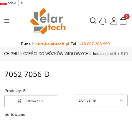
polski
zł
Produk
Otwórz wyszukiwarkę
E-mail:
hurt@elar-tech.pl
Tel.
+48 607 208 999
TECH PHU
CZĘŚCI DO WÓZKÓW WIDŁOWYCH
katalog
still
R70
7052 7056 D
Produkty:
5
Domyślne
Filtrowanie
Domyślne
Sortowanie: