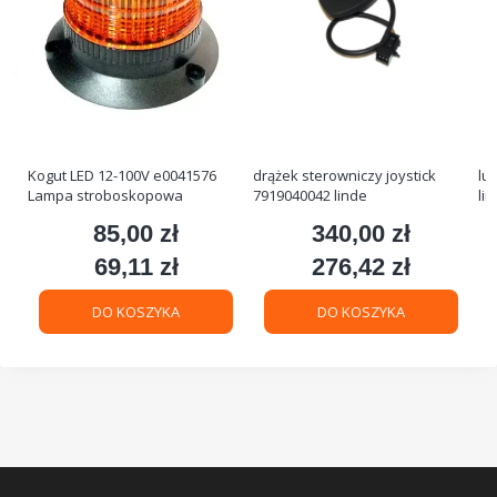
Kogut LED 12-100V e0041576
drążek sterowniczy joystick
lu
Lampa stroboskopowa
7919040042 linde
li
85,00 zł
340,00 zł
Cena
Cena
69,11 zł
276,42 zł
Cena
Cena
DO KOSZYKA
DO KOSZYKA