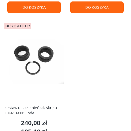
DO KOSZYKA
DO KOSZYKA
BESTSELLER
zestaw uszczelnień sił. skrętu
3014509001 linde
240,00 zł
Cena