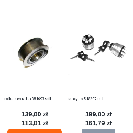
rolka łańcucha 384093 still
stacyjka 518297 still
139,00 zł
199,00 zł
Cena
Cena
113,01 zł
161,79 zł
Cena
Cena