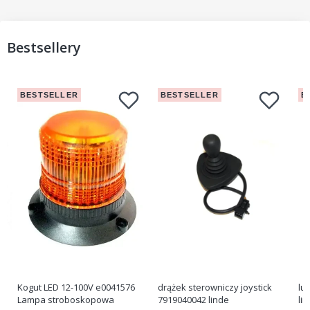
Bestsellery
BESTSELLER
BESTSELLER
B
Kogut LED 12-100V e0041576
drążek sterowniczy joystick
lu
Lampa stroboskopowa
7919040042 linde
li