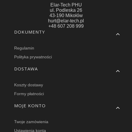
Elar-Tech PHU
ul. Podleska 26
43-190 Mikołów
hurt@elar-tech.pl
+48 607 208 999
Linki w stopce
DOKUMENTY
Regulamin
Polityka prywatności
DOSTAWA
Koszty dostawy
Formy płatności
MOJE KONTO
Twoje zamówienia
Ustawienia konta