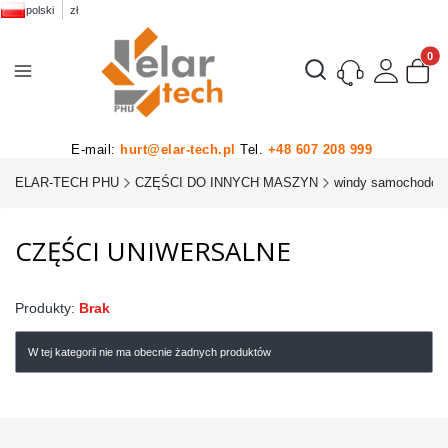
polski
zł
Produk
Otwórz wyszukiwarkę
E-mail:
hurt@elar-tech.pl
Tel.
+48 607 208 999
ELAR-TECH PHU
CZĘŚCI DO INNYCH MASZYN
windy samochodow
CZĘŚCI UNIWERSALNE
Produkty:
Brak
W tej kategorii nie ma obecnie żadnych produktów