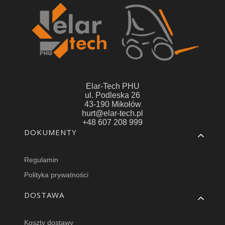
Elar-Tech PHU
ul. Podleska 26
43-190 Mikołów
hurt@elar-tech.pl
+48 607 208 999
Linki w stopce
DOKUMENTY
Regulamin
Polityka prywatności
DOSTAWA
Koszty dostawy