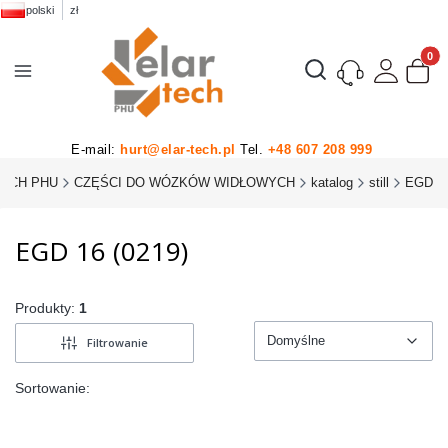
polski
zł
Produk
Otwórz wyszukiwarkę
E-mail:
hurt@elar-tech.pl
Tel.
+48 607 208 999
TECH PHU
CZĘŚCI DO WÓZKÓW WIDŁOWYCH
katalog
still
EGD
EGD 16 (0219)
Produkty:
1
Domyślne
Filtrowanie
Domyślne
Sortowanie: