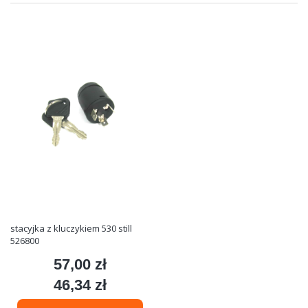
stacyjka z kluczykiem 530 still
526800
57,00 zł
Cena
46,34 zł
Cena