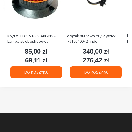
Kogut LED 12-100V e0041576
drążek sterowniczy joystick
lu
Lampa stroboskopowa
7919040042 linde
li
85,00 zł
340,00 zł
Cena
Cena
69,11 zł
276,42 zł
Cena
Cena
DO KOSZYKA
DO KOSZYKA