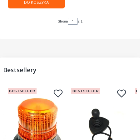
DO KOSZYKA
Strona
z 1
Bestsellery
BESTSELLER
BESTSELLER
B