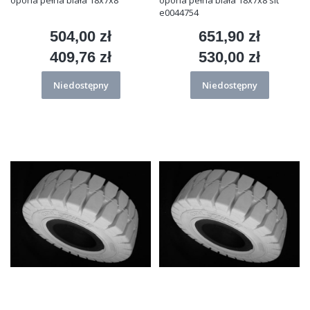
e0044754
504,00 zł
651,90 zł
Cena
Cena
409,76 zł
530,00 zł
Cena
Cena
Niedostępny
Niedostępny