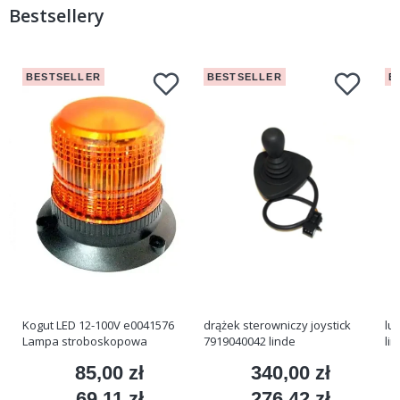
Bestsellery
BESTSELLER
BESTSELLER
B
Kogut LED 12-100V e0041576
drążek sterowniczy joystick
lu
Lampa stroboskopowa
7919040042 linde
li
85,00 zł
340,00 zł
Cena
Cena
69,11 zł
276,42 zł
Cena
Cena