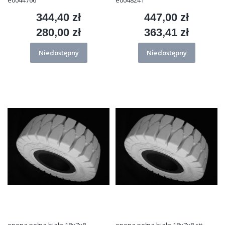
344,40 zł
447,00 zł
Cena
Cena
280,00 zł
363,41 zł
Cena
Cena
Niedostępny
Niedostępny
opona pełna biała 18x7x8
opona pełna biała 18x7x8 sit