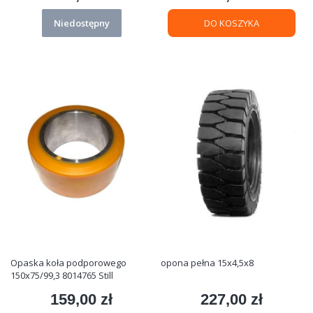
Niedostępny
DO KOSZYKA
Opaska koła podporowego
opona pełna 15x4,5x8
150x75/99,3 8014765 Still
159,00 zł
227,00 zł
Cena
Cena