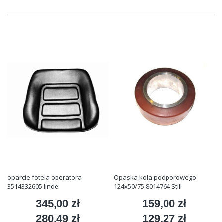
oparcie fotela operatora
Opaska koła podporowego
3514332605 linde
124x50/75 8014764 Still
345,00 zł
159,00 zł
Cena
Cena
280,49 zł
129,27 zł
Cena
Cena