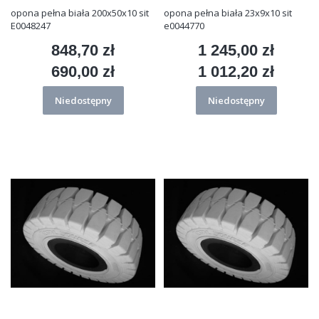
opona pełna biała 200x50x10 sit
opona pełna biała 23x9x10 sit
E0048247
e0044770
848,70 zł
1 245,00 zł
Cena
Cena
690,00 zł
1 012,20 zł
Cena
Cena
Niedostępny
Niedostępny