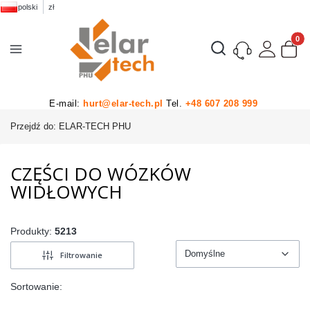
polski
zł
Produk
Otwórz wyszukiwarkę
E-mail:
hurt@elar-tech.pl
Tel.
+48 607 208 999
Przejdź do:
ELAR-TECH PHU
CZĘŚCI DO WÓZKÓW
WIDŁOWYCH
Produkty:
5213
Domyślne
Filtrowanie
Domyślne
Sortowanie: