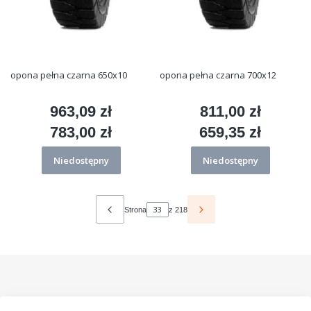
opona pełna czarna 650x10
opona pełna czarna 700x12
963,09 zł
811,00 zł
Cena
Cena
783,00 zł
659,35 zł
Cena
Cena
Niedostępny
Niedostępny
Strona
z 218