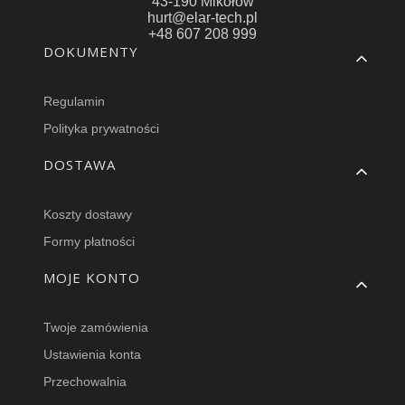
43-190 Mikołów
hurt@elar-tech.pl
+48 607 208 999
Linki w stopce
DOKUMENTY
Regulamin
Polityka prywatności
DOSTAWA
Koszty dostawy
Formy płatności
MOJE KONTO
Twoje zamówienia
Ustawienia konta
Przechowalnia