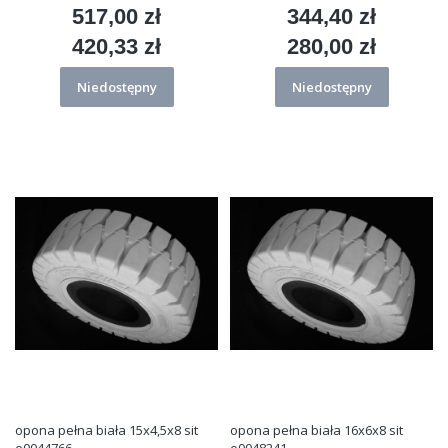
517,00 zł
344,40 zł
Cena
Cena
420,33 zł
280,00 zł
Cena
Cena
Niedostępny
Niedostępny
opona pełna biała 15x4,5x8 sit
opona pełna biała 16x6x8 sit
e0044766
e0048241