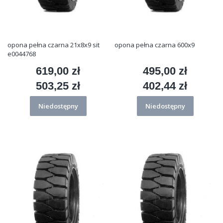
opona pełna czarna 21x8x9 sit
opona pełna czarna 600x9
e0044768
619,00 zł
495,00 zł
Cena
Cena
503,25 zł
402,44 zł
Cena
Cena
Niedostępny
Niedostępny