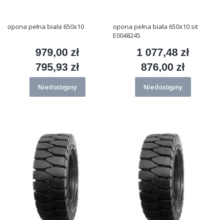
opona pełna biała 650x10
opona pełna biała 650x10 sit
E0048245
979,00 zł
1 077,48 zł
Cena
Cena
795,93 zł
876,00 zł
Cena
Cena
Niedostępny
Niedostępny