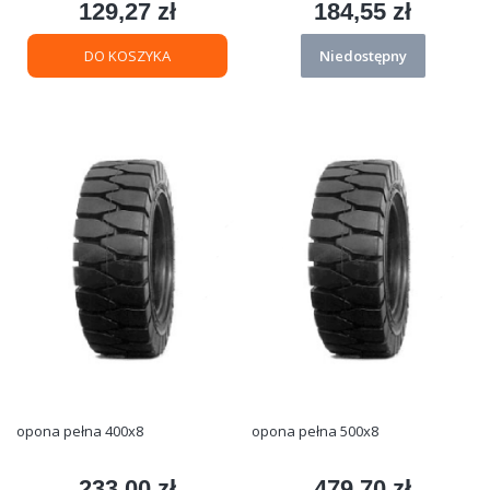
129,27 zł
184,55 zł
Cena
Cena
DO KOSZYKA
Niedostępny
opona pełna 400x8
opona pełna 500x8
233,00 zł
479,70 zł
Cena
Cena