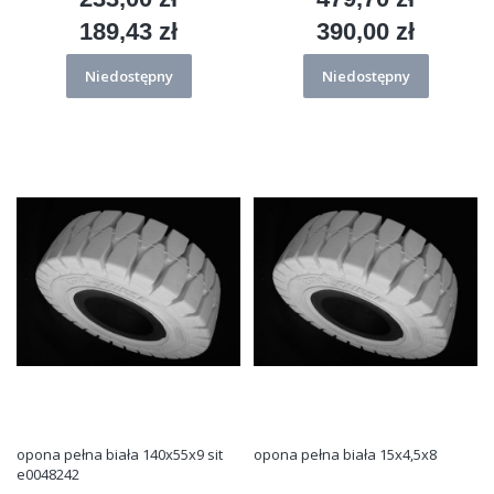
189,43 zł
390,00 zł
Cena
Cena
Niedostępny
Niedostępny
opona pełna biała 140x55x9 sit
opona pełna biała 15x4,5x8
e0048242