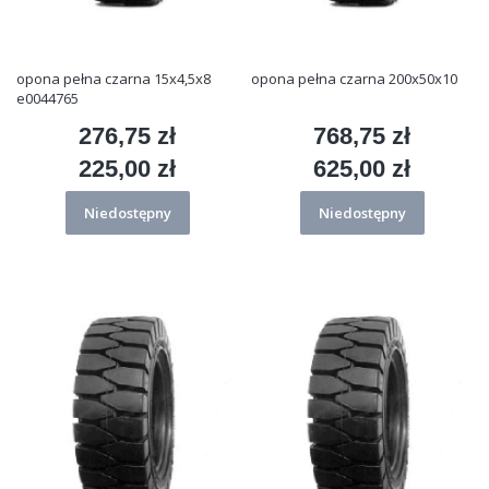
opona pełna czarna 15x4,5x8
opona pełna czarna 200x50x10
e0044765
276,75 zł
768,75 zł
Cena
Cena
225,00 zł
625,00 zł
Cena
Cena
Niedostępny
Niedostępny