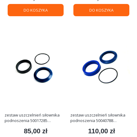
DO KOSZYKA
DO KOSZYKA
zestaw uszczelnień siłownika
zestaw uszczelnień siłownika
podnoszenia 50017285
podnoszenia 50040788
jungheinrich
jungheinrich
85,00 zł
110,00 zł
Cena
Cena