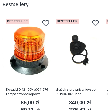
Bestsellery
BESTSELLER
BESTSELLER
B
Kogut LED 12-100V e0041576
drążek sterowniczy joystick
lu
Lampa stroboskopowa
7919040042 linde
li
85,00 zł
340,00 zł
Cena
Cena
69,11 zł
276,42 zł
Cena
Cena