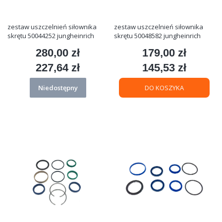
zestaw uszczelnień siłownika
zestaw uszczelnień siłownika
skrętu 50044252 jungheinrich
skrętu 50048582 jungheinrich
280,00 zł
179,00 zł
Cena
Cena
227,64 zł
145,53 zł
Cena
Cena
Niedostępny
DO KOSZYKA