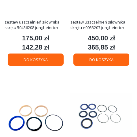
zestaw uszczelnień siłownika
zestaw uszczelnień siłownika
skrętu 50436208 jungheinrich
skrętu e0053207 jungheinrich
175,00 zł
450,00 zł
Cena
Cena
142,28 zł
365,85 zł
Cena
Cena
DO KOSZYKA
DO KOSZYKA