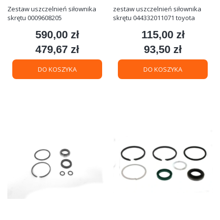
Zestaw uszczelnień siłownika
zestaw uszczelnień siłownika
skrętu 0009608205
skrętu 044332011071 toyota
590,00 zł
115,00 zł
Cena
Cena
479,67 zł
93,50 zł
Cena
Cena
DO KOSZYKA
DO KOSZYKA