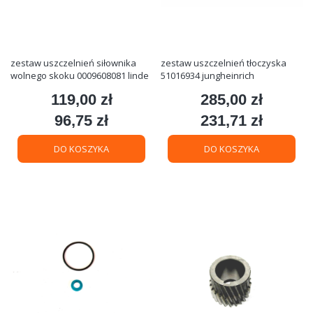
zestaw uszczelnień siłownika
zestaw uszczelnień tłoczyska
wolnego skoku 0009608081 linde
51016934 jungheinrich
119,00 zł
285,00 zł
Cena
Cena
96,75 zł
231,71 zł
Cena
Cena
DO KOSZYKA
DO KOSZYKA