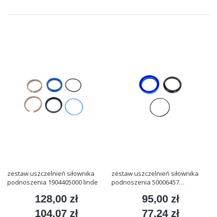
zestaw uszczelnień siłownika
zestaw uszczelnień siłownika
podnoszenia 1904405000 linde
podnoszenia 50006457
jungheinrich
128,00 zł
95,00 zł
Cena
Cena
104,07 zł
77,24 zł
Cena
Cena