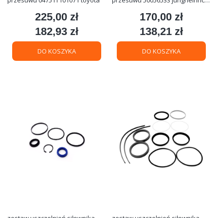
fi42
225,00 zł
170,00 zł
Cena
Cena
182,93 zł
138,21 zł
Cena
Cena
DO KOSZYKA
DO KOSZYKA
zestaw uszczelnień siłownika
zestaw uszczelnień siłownika