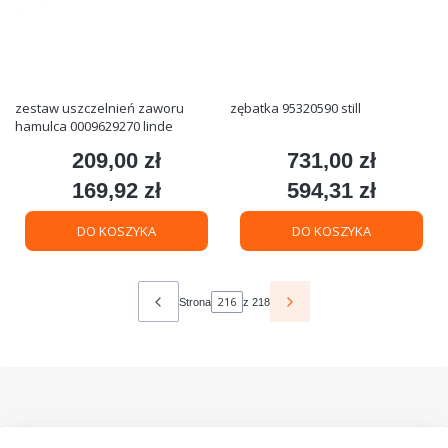
zestaw uszczelnień zaworu
zębatka 95320590 still
hamulca 0009629270 linde
209,00 zł
731,00 zł
Cena
Cena
169,92 zł
594,31 zł
Cena
Cena
DO KOSZYKA
DO KOSZYKA
Strona
z 218