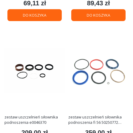
69,11 zł
89,43 zł
Cena
Cena
DO KOSZYKA
DO KOSZYKA
zestaw uszczelnień siłownika
zestaw uszczelnień siłownika
podnoszenia e0046370
podnoszenia fi 56 50250772
jungheinrich
209,00 zł
359,00 zł
Cena
Cena