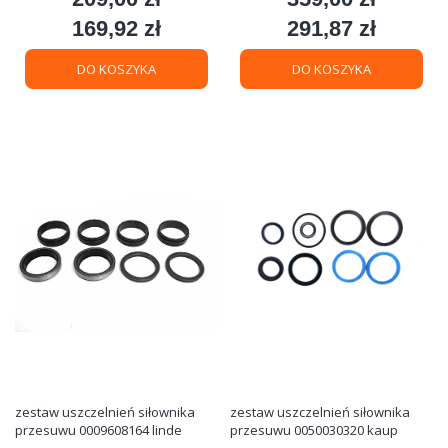
169,92 zł
291,87 zł
Cena
Cena
DO KOSZYKA
DO KOSZYKA
zestaw uszczelnień siłownika
zestaw uszczelnień siłownika
przesuwu 0009608164 linde
przesuwu 0050030320 kaup