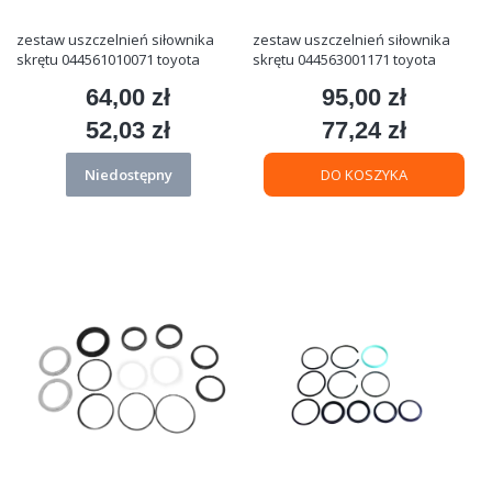
zestaw uszczelnień siłownika
zestaw uszczelnień siłownika
skrętu 044561010071 toyota
skrętu 044563001171 toyota
64,00 zł
95,00 zł
Cena
Cena
52,03 zł
77,24 zł
Cena
Cena
Niedostępny
DO KOSZYKA