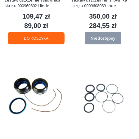
skrętu 0009608021 linde
skrętu 0009608089 linde
109,47 zł
350,00 zł
Cena
Cena
89,00 zł
284,55 zł
Cena
Cena
DO KOSZYKA
Niedostępny