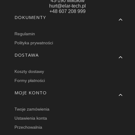
43-190 Mikołów
hurt@elar-tech.pl
+48 607 208 999
Linki w stopce
DOKUMENTY
Regulamin
Polityka prywatności
DOSTAWA
Koszty dostawy
Formy płatności
MOJE KONTO
Twoje zamówienia
Ustawienia konta
Przechowalnia