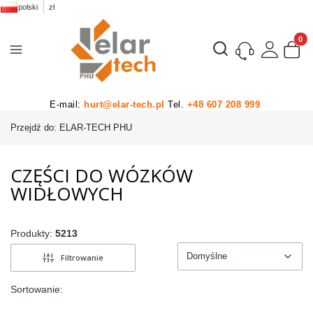
polski
zł
Produk
Otwórz wyszukiwarkę
E-mail:
hurt@elar-tech.pl
Tel.
+48 607 208 999
Przejdź do:
ELAR-TECH PHU
CZĘŚCI DO WÓZKÓW
WIDŁOWYCH
Produkty:
5213
Domyślne
Filtrowanie
Domyślne
Sortowanie: