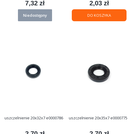
7,32 zł
2,03 zł
Cena
Cena
Niedostępny
DO KOSZYKA
uszczelnienie 20x32x7 e0000786
uszczelnienie 20x35x7 e0000775
2,70 zł
2,70 zł
Cena
Cena