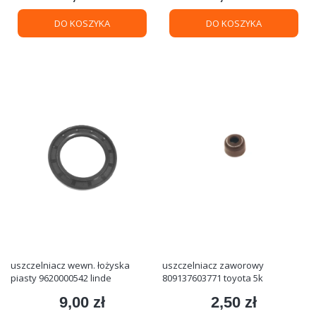
DO KOSZYKA
DO KOSZYKA
uszczelniacz wewn. łożyska
uszczelniacz zaworowy
piasty 9620000542 linde
809137603771 toyota 5k
9,00 zł
2,50 zł
Cena
Cena