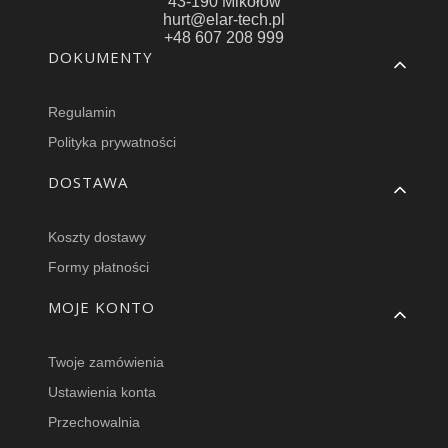
43-190 Mikołów
hurt@elar-tech.pl
+48 607 208 999
Linki w stopce
DOKUMENTY
Regulamin
Polityka prywatności
DOSTAWA
Koszty dostawy
Formy płatności
MOJE KONTO
Twoje zamówienia
Ustawienia konta
Przechowalnia