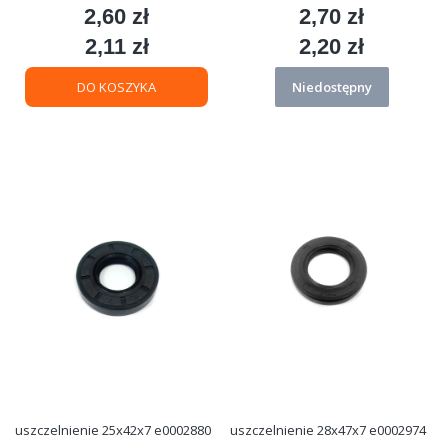
2,60 zł
2,70 zł
Cena
Cena
2,11 zł
2,20 zł
Cena
Cena
DO KOSZYKA
Niedostępny
uszczelnienie 25x42x7 e0002880
uszczelnienie 28x47x7 e0002974