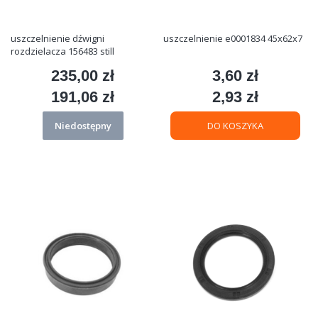
uszczelnienie dźwigni
uszczelnienie e0001834 45x62x7
rozdzielacza 156483 still
235,00 zł
3,60 zł
Cena
Cena
191,06 zł
2,93 zł
Cena
Cena
Niedostępny
DO KOSZYKA