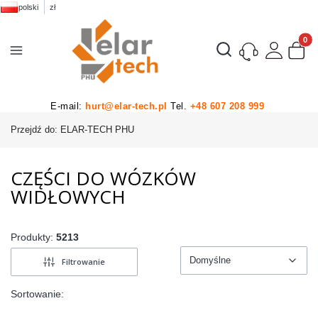
polski
zł
Produk
Otwórz wyszukiwarkę
E-mail:
hurt@elar-tech.pl
Tel.
+48 607 208 999
Przejdź do:
ELAR-TECH PHU
CZĘŚCI DO WÓZKÓW
WIDŁOWYCH
Produkty:
5213
Domyślne
Filtrowanie
Domyślne
Sortowanie: