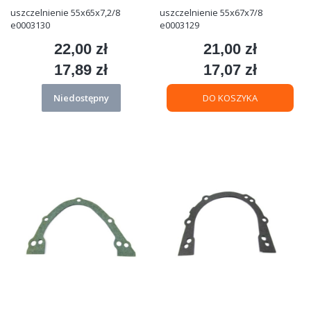
uszczelnienie 55x65x7,2/8
uszczelnienie 55x67x7/8
e0003130
e0003129
22,00 zł
21,00 zł
Cena
Cena
17,89 zł
17,07 zł
Cena
Cena
Niedostępny
DO KOSZYKA