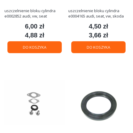
uszczelnienie bloku cylindra
uszczelnienie bloku cylindra
e0002852 audi, vw, seat
e0004165 audi, seat, vw, skoda
6,00 zł
4,50 zł
Cena
Cena
4,88 zł
3,66 zł
Cena
Cena
DO KOSZYKA
DO KOSZYKA