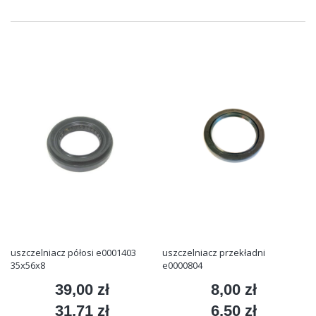
uszczelniacz półosi e0001403
uszczelniacz przekładni
35x56x8
e0000804
39,00 zł
8,00 zł
Cena
Cena
31,71 zł
6,50 zł
Cena
Cena