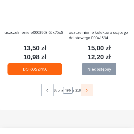
uszczelnienie e0003903 65x75x8
uszczelnienie kolektora ssącego
dolotowego E0041594
13,50 zł
15,00 zł
Cena
Cena
10,98 zł
12,20 zł
Cena
Cena
DO KOSZYKA
Niedostępny
Strona
z 218