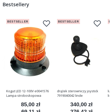
Bestsellery
BESTSELLER
BESTSELLER
B
Kogut LED 12-100V e0041576
drążek sterowniczy joystick
lu
Lampa stroboskopowa
7919040042 linde
li
85,00 zł
340,00 zł
Cena
Cena
69,11 zł
276,42 zł
Cena
Cena