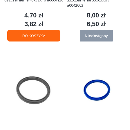
e0042003
4,70 zł
8,00 zł
Cena
Cena
3,82 zł
6,50 zł
Cena
Cena
DO KOSZYKA
Niedostępny