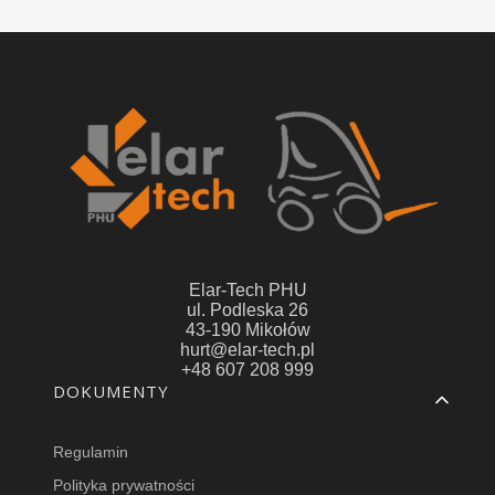
Elar-Tech PHU
ul. Podleska 26
43-190 Mikołów
hurt@elar-tech.pl
+48 607 208 999
Linki w stopce
DOKUMENTY
Regulamin
Polityka prywatności