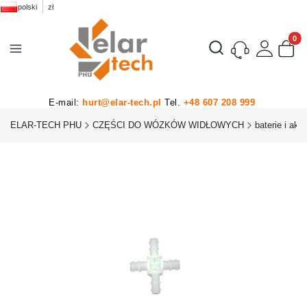
polski
zł
Produk
Otwórz wyszukiwarkę
E-mail:
hurt@elar-tech.pl
Tel.
+48 607 208 999
ELAR-TECH PHU
CZĘŚCI DO WÓZKÓW WIDŁOWYCH
baterie i akc