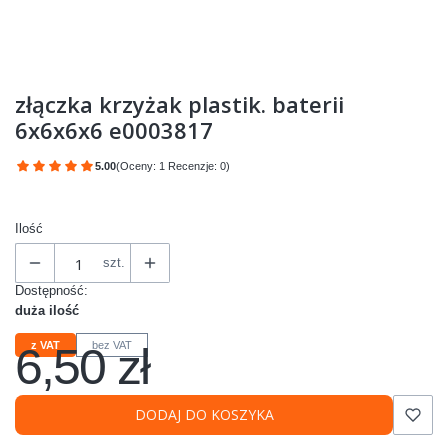
złączka krzyżak plastik. baterii
6x6x6x6 e0003817
5.00
(Oceny: 1 Recenzje: 0)
Przejdź do sekcji Opinie
Ilość
szt.
Dostępność:
duża ilość
6,50 zł
z VAT
bez VAT
Cena
DODAJ DO KOSZYKA