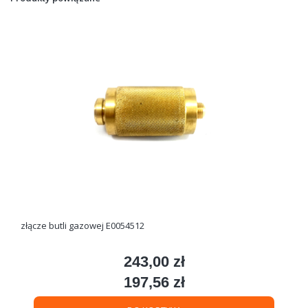
złącze butli gazowej E0054512
243,00 zł
Cena
197,56 zł
Cena