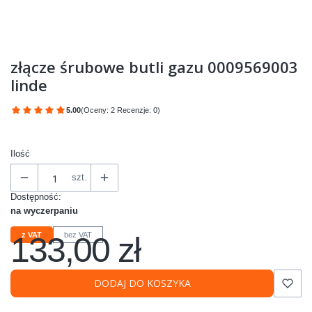
złącze śrubowe butli gazu 0009569003
linde
5.00
(Oceny: 2 Recenzje: 0)
Przejdź do sekcji Opinie
Ilość
szt.
Dostępność:
na wyczerpaniu
133,00 zł
z VAT
bez VAT
Cena
DODAJ DO KOSZYKA