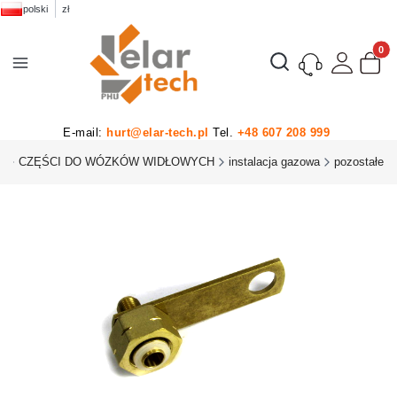
polski
zł
Produk
Otwórz wyszukiwarkę
E-mail:
hurt@elar-tech.pl
Tel.
+48 607 208 999
U
CZĘŚCI DO WÓZKÓW WIDŁOWYCH
instalacja gazowa
pozostałe