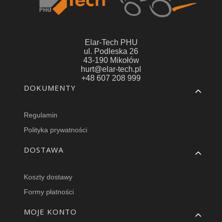
Elar-Tech PHU
ul. Podleska 26
43-190 Mikołów
hurt@elar-tech.pl
+48 607 208 999
Linki w stopce
DOKUMENTY
Regulamin
Polityka prywatności
DOSTAWA
Koszty dostawy
Formy płatności
MOJE KONTO