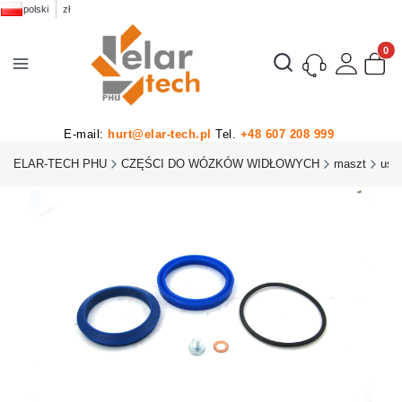
polski
zł
Produk
Otwórz wyszukiwarkę
E-mail:
hurt@elar-tech.pl
Tel.
+48 607 208 999
ELAR-TECH PHU
CZĘŚCI DO WÓZKÓW WIDŁOWYCH
maszt
usz