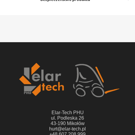
Elar-Tech PHU
ul. Podleska 26
43-190 Mikołów
hurt@elar-tech.pl
+48 607 208 999