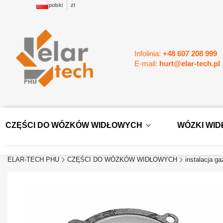
polski
zł
Infolinia:
+48 607 208 999
E-mail:
hurt@elar-tech.pl
CZĘŚCI DO WÓZKÓW WIDŁOWYCH
WÓZKI WI
ELAR-TECH PHU
CZĘŚCI DO WÓZKÓW WIDŁOWYCH
instalacja g