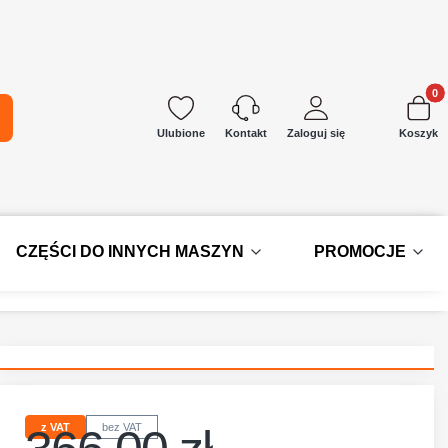
Produkt
kaj
Ulubione
Zaloguj się
Koszyk
Kontakt
CZĘŚCI DO INNYCH MASZYN
PROMOCJE
z VAT
bez VAT
Cena