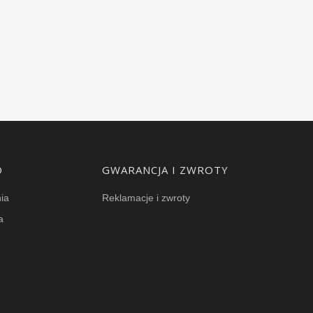
O
GWARANCJA I ZWROTY
ia
Reklamacje i zwroty
a