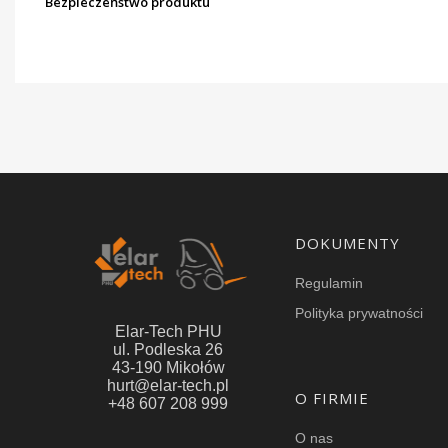
Bezpieczeństwo produktu
Linki w stopce
DOKUMENTY
Regulamin
Polityka prywatności
Elar-Tech PHU
ul. Podleska 26
43-190 Mikołów
hurt@elar-tech.pl
O FIRMIE
+48 607 208 999
O nas