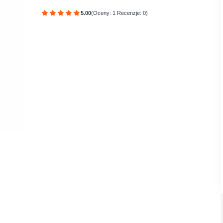
5.00
(Oceny: 1 Recenzje: 0)
Przejdź do sekcji Opinie