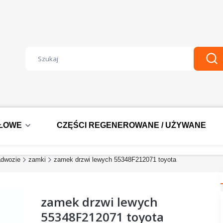
Wyczyść
Szu
DŁOWE
CZĘŚCI REGENEROWANE / UŻYWANE
adwozie
zamki
zamek drzwi lewych 55348F212071 toyota
zamek drzwi lewych
55348F212071 toyota