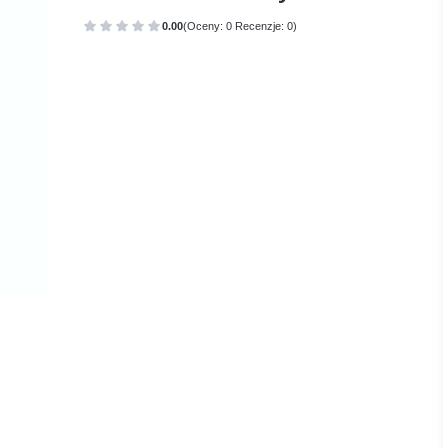
0.00
(Oceny: 0 Recenzje: 0)
Przejdź do sekcji Opinie