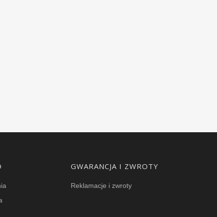
O
GWARANCJA I ZWROTY
ia
Reklamacje i zwroty
a