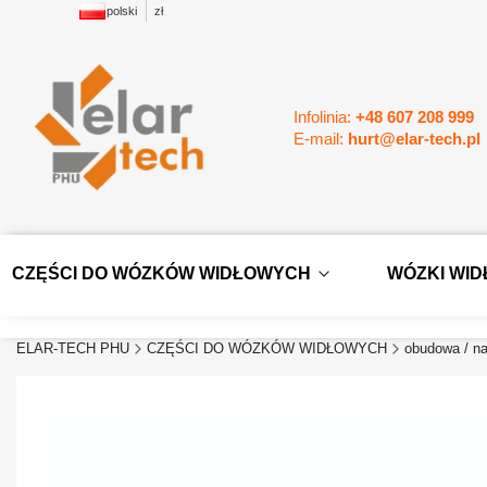
polski
zł
Infolinia:
+48 607 208 999
E-mail:
hurt@elar-tech.pl
CZĘŚCI DO WÓZKÓW WIDŁOWYCH
WÓZKI WI
ELAR-TECH PHU
CZĘŚCI DO WÓZKÓW WIDŁOWYCH
obudowa / n