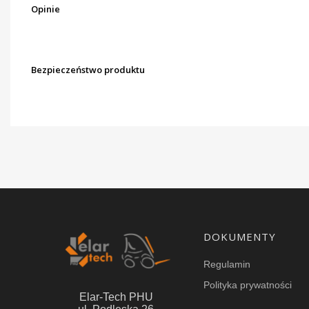
Opinie
Bezpieczeństwo produktu
Linki w stopce
DOKUMENTY
Regulamin
Polityka prywatności
Elar-Tech PHU