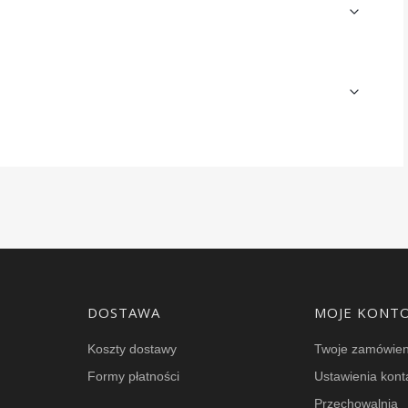
DOSTAWA
MOJE KONT
Koszty dostawy
Twoje zamówien
Formy płatności
Ustawienia kont
Przechowalnia