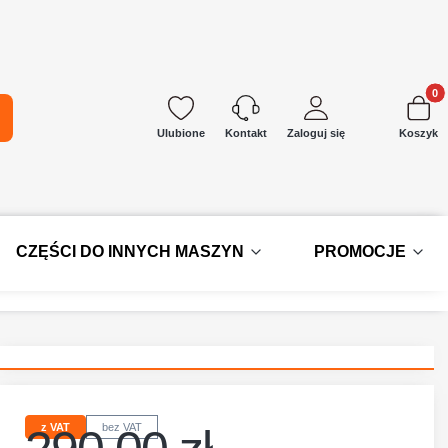
Produkt
kaj
Ulubione
Zaloguj się
Koszyk
Kontakt
CZĘŚCI DO INNYCH MASZYN
PROMOCJE
z VAT
bez VAT
Cena