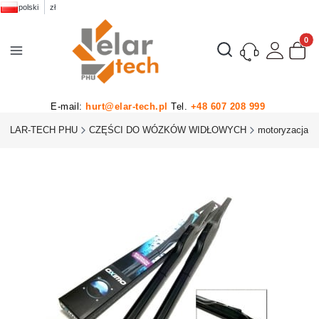
polski
zł
Produk
Otwórz wyszukiwarkę
E-mail:
hurt@elar-tech.pl
Tel.
+48 607 208 999
ELAR-TECH PHU
CZĘŚCI DO WÓZKÓW WIDŁOWYCH
motoryzacja