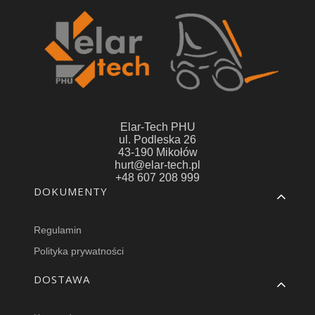
Elar-Tech PHU
ul. Podleska 26
43-190 Mikołów
hurt@elar-tech.pl
+48 607 208 999
Linki w stopce
DOKUMENTY
Regulamin
Polityka prywatności
DOSTAWA