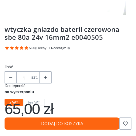
wtyczka gniazdo baterii czerowona
sbe 80a 24v 16mm2 e0040505
5.00
(Oceny: 1 Recenzje: 0)
Przejdź do sekcji Opinie
Ilość
szt.
Dostępność:
na wyczerpaniu
65,00 zł
z VAT
bez VAT
Cena
DODAJ DO KOSZYKA