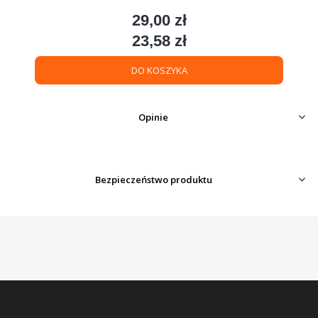
29,00 zł
Cena
23,58 zł
Cena
DO KOSZYKA
Opinie
Bezpieczeństwo produktu