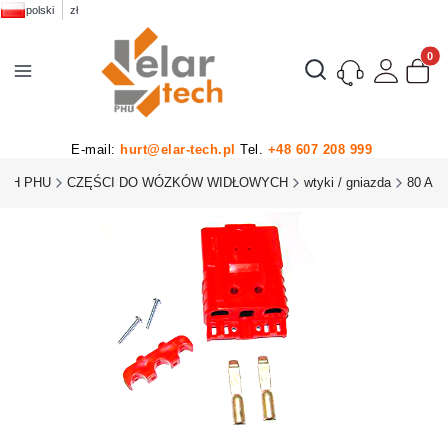
polski
zł
Produk
Otwórz wyszukiwarkę
E-mail:
hurt@elar-tech.pl
Tel.
+48 607 208 999
ECH PHU
CZĘŚCI DO WÓZKÓW WIDŁOWYCH
wtyki / gniazda
80 A