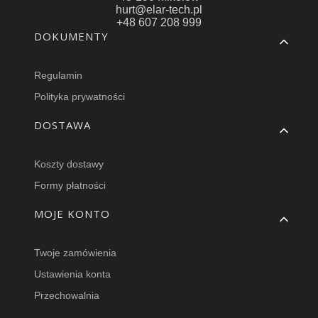
hurt@elar-tech.pl
+48 607 208 999
Linki w stopce
DOKUMENTY
Regulamin
Polityka prywatności
DOSTAWA
Koszty dostawy
Formy płatności
MOJE KONTO
Twoje zamówienia
Ustawienia konta
Przechowalnia