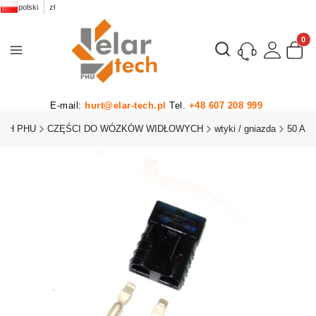
polski
zł
Produk
Otwórz wyszukiwarkę
E-mail:
hurt@elar-tech.pl
Tel.
+48 607 208 999
ECH PHU
CZĘŚCI DO WÓZKÓW WIDŁOWYCH
wtyki / gniazda
50 A