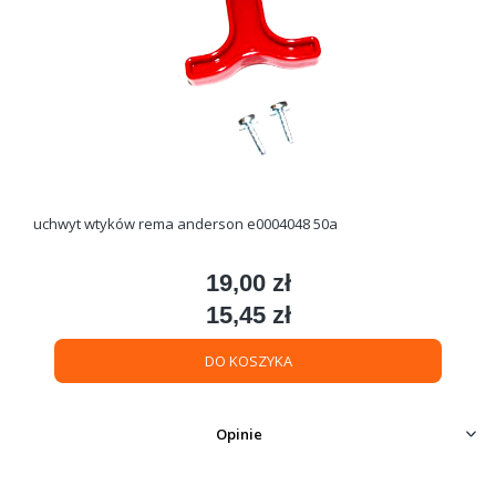
uchwyt wtyków rema anderson e0004048 50a
19,00 zł
Cena
15,45 zł
Cena
DO KOSZYKA
Opinie