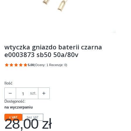
wtyczka gniazdo baterii czarna
e0003873 sb50 50a/80v
5.00
(Oceny: 1 Recenzje: 0)
Przejdź do sekcji Opinie
Ilość
szt.
Dostępność:
na wyczerpaniu
28,00 zł
z VAT
bez VAT
Cena