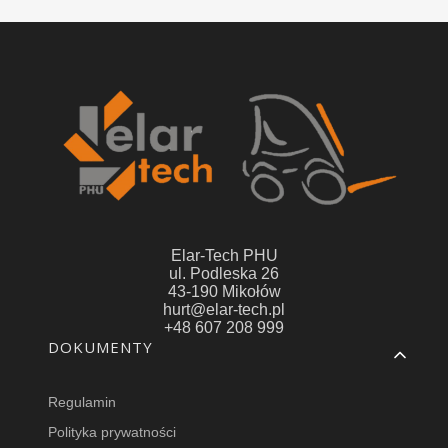
Elar-Tech PHU
ul. Podleska 26
43-190 Mikołów
hurt@elar-tech.pl
+48 607 208 999
Linki w stopce
DOKUMENTY
Regulamin
Polityka prywatności