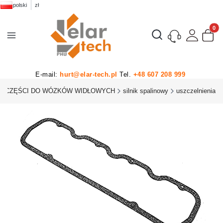
polski
zł
Produk
Otwórz wyszukiwarkę
E-mail:
hurt@elar-tech.pl
Tel.
+48 607 208 999
CZĘŚCI DO WÓZKÓW WIDŁOWYCH
silnik spalinowy
uszczelnienia