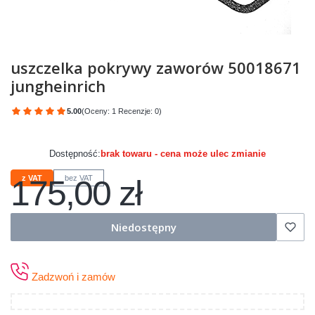
uszczelka pokrywy zaworów 50018671
jungheinrich
5.00
(Oceny: 1 Recenzje: 0)
Przejdź do sekcji Opinie
Dostępność:
brak towaru - cena może ulec zmianie
175,00 zł
z VAT
bez VAT
Cena
Niedostępny
Zadzwoń i zamów