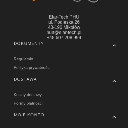
Elar-Tech PHU
ul. Podleska 26
43-190 Mikołów
hurt@elar-tech.pl
+48 607 208 999
Linki w stopce
DOKUMENTY
Regulamin
Polityka prywatności
DOSTAWA
Koszty dostawy
Formy płatności
MOJE KONTO