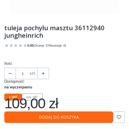
tuleja pochyłu masztu 36112940
jungheinrich
0.00
(Oceny: 0 Recenzje: 0)
Przejdź do sekcji Opinie
Ilość
szt.
Dostępność:
na wyczerpaniu
109,00 zł
z VAT
bez VAT
Cena
DODAJ DO KOSZYKA