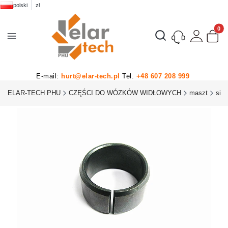
polski
zł
Produk
Otwórz wyszukiwarkę
E-mail:
hurt@elar-tech.pl
Tel.
+48 607 208 999
ELAR-TECH PHU
CZĘŚCI DO WÓZKÓW WIDŁOWYCH
maszt
siło