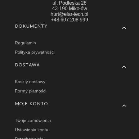
ul. Podleska 26
43-190 Mikołów
hurt@elar-tech.pl
+48 607 208 999
Linki w stopce
DOKUMENTY
Regulamin
Polityka prywatności
DOSTAWA
Koszty dostawy
Formy płatności
MOJE KONTO
Twoje zamówienia
Ustawienia konta
Przechowalnia