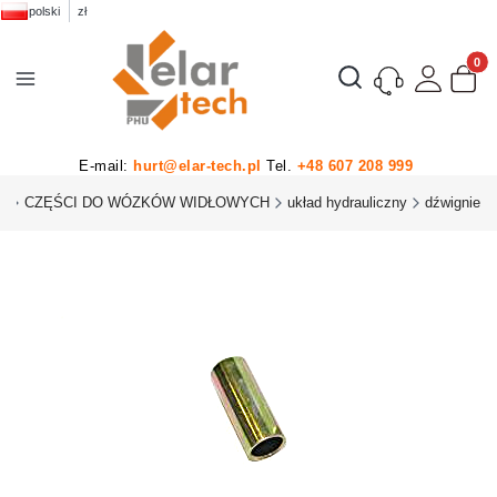
polski
zł
Produk
Otwórz wyszukiwarkę
E-mail:
hurt@elar-tech.pl
Tel.
+48 607 208 999
U
CZĘŚCI DO WÓZKÓW WIDŁOWYCH
układ hydrauliczny
dźwignie