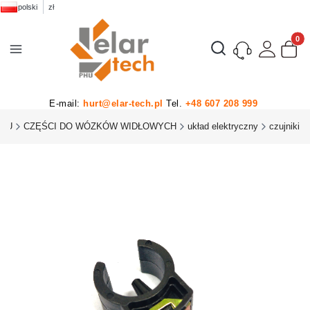
polski
zł
Produk
Otwórz wyszukiwarkę
E-mail:
hurt@elar-tech.pl
Tel.
+48 607 208 999
PHU
CZĘŚCI DO WÓZKÓW WIDŁOWYCH
układ elektryczny
czujniki