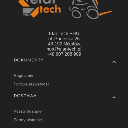
Elar-Tech PHU
ul. Podleska 26
43-190 Mikołów
hurt@elar-tech.pl
+48 607 208 999
Linki w stopce
DOKUMENTY
Regulamin
Polityka prywatności
DOSTAWA
Koszty dostawy
Formy płatności