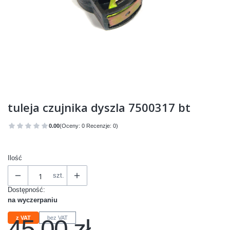
tuleja czujnika dyszla 7500317 bt
0.00
(Oceny: 0 Recenzje: 0)
Przejdź do sekcji Opinie
Ilość
szt.
Dostępność:
na wyczerpaniu
45,00 zł
z VAT
bez VAT
Cena