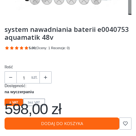
system nawadniania baterii e0040753
aquamatik 48v
5.00
(Oceny: 1 Recenzje: 0)
Przejdź do sekcji Opinie
Ilość
szt.
Dostępność:
na wyczerpaniu
598,00 zł
z VAT
bez VAT
Cena
DODAJ DO KOSZYKA