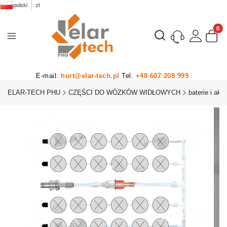
polski
zł
Produk
Otwórz wyszukiwarkę
E-mail:
hurt@elar-tech.pl
Tel.
+48 607 208 999
ELAR-TECH PHU
CZĘŚCI DO WÓZKÓW WIDŁOWYCH
baterie i akc