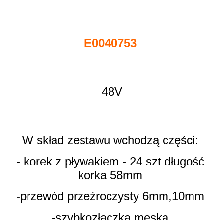
E0040753
48V
W skład zestawu wchodzą części:
- korek z pływakiem - 24 szt długość
korka 58mm
-przewód przeźroczysty 6mm,10mm
-szybkozłączka męska