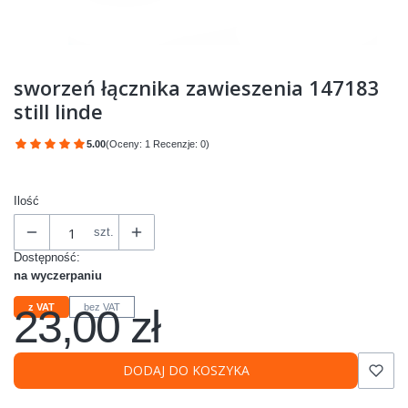
sworzeń łącznika zawieszenia 147183
still linde
5.00
(Oceny: 1 Recenzje: 0)
Przejdź do sekcji Opinie
Ilość
szt.
Dostępność:
na wyczerpaniu
23,00 zł
z VAT
bez VAT
Cena
DODAJ DO KOSZYKA