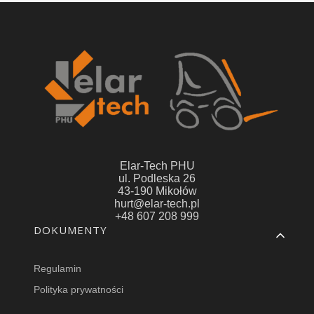
Elar-Tech PHU
ul. Podleska 26
43-190 Mikołów
hurt@elar-tech.pl
+48 607 208 999
Linki w stopce
DOKUMENTY
Regulamin
Polityka prywatności