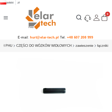
polski
zł
Produk
Otwórz wyszukiwarkę
E-mail:
hurt@elar-tech.pl
Tel.
+48 607 208 999
ECH PHU
CZĘŚCI DO WÓZKÓW WIDŁOWYCH
zawieszenie
łączniki