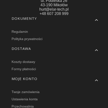
ul. Podleska 26
43-190 Mikołów
hurt@elar-tech.pl
+48 607 208 999
Linki w stopce
DOKUMENTY
Regulamin
Polityka prywatności
DOSTAWA
Koszty dostawy
Formy płatności
MOJE KONTO
Twoje zamówienia
Ustawienia konta
Przechowalnia