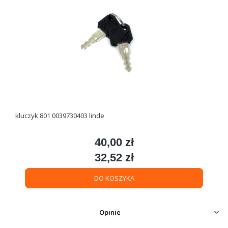
kluczyk 801 0039730403 linde
40,00 zł
Cena
32,52 zł
Cena
DO KOSZYKA
Opinie