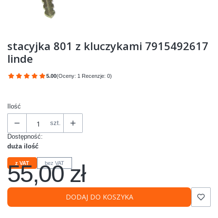
stacyjka 801 z kluczykami 7915492617
linde
5.00
(Oceny: 1 Recenzje: 0)
Przejdź do sekcji Opinie
Ilość
szt.
Dostępność:
duża ilość
55,00 zł
z VAT
bez VAT
Cena
DODAJ DO KOSZYKA