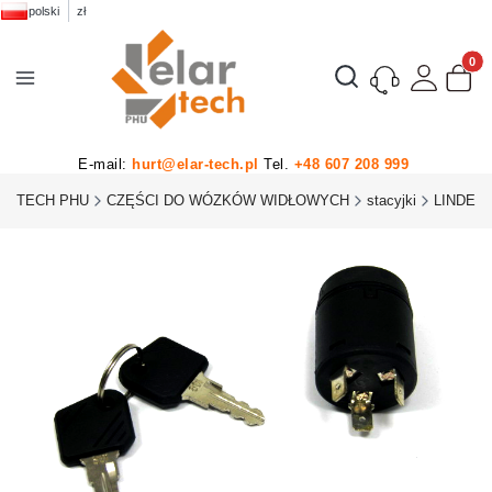
polski
zł
Produk
Otwórz wyszukiwarkę
E-mail:
hurt@elar-tech.pl
Tel.
+48 607 208 999
AR-TECH PHU
CZĘŚCI DO WÓZKÓW WIDŁOWYCH
stacyjki
LINDE