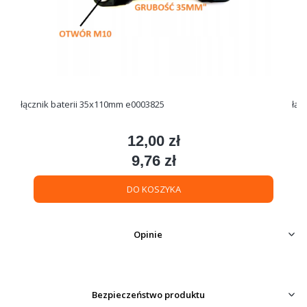
łącznik baterii 35x110mm e0003825
łąc
12,00 zł
Cena
9,76 zł
Cena
DO KOSZYKA
Opinie
Bezpieczeństwo produktu