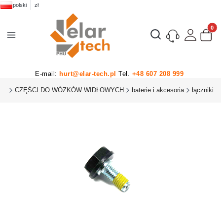
polski
zł
Produk
Otwórz wyszukiwarkę
E-mail:
hurt@elar-tech.pl
Tel.
+48 607 208 999
HU
CZĘŚCI DO WÓZKÓW WIDŁOWYCH
baterie i akcesoria
łączniki