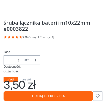
śruba łącznika baterii m10x22mm
e0003822
5.00
(Oceny: 1 Recenzje: 0)
Przejdź do sekcji Opinie
Ilość
szt.
Dostępność:
duża ilość
3,50 zł
z VAT
bez VAT
Cena
DODAJ DO KOSZYKA