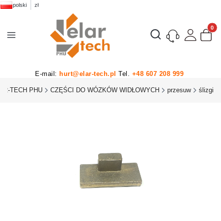
polski
zł
Produk
Otwórz wyszukiwarkę
E-mail:
hurt@elar-tech.pl
Tel.
+48 607 208 999
AR-TECH PHU
CZĘŚCI DO WÓZKÓW WIDŁOWYCH
przesuw
ślizgi