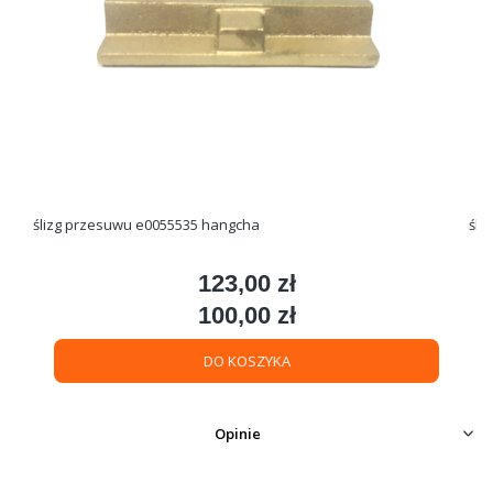
ślizg przesuwu e0055535 hangcha
śli
123,00 zł
Cena
100,00 zł
Cena
DO KOSZYKA
Opinie