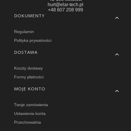
hurt@elar-tech.pl
+48 607 208 999
Linki w stopce
DOKUMENTY
Regulamin
Polityka prywatności
DOSTAWA
Koszty dostawy
Formy płatności
MOJE KONTO
Twoje zamówienia
Ustawienia konta
Przechowalnia