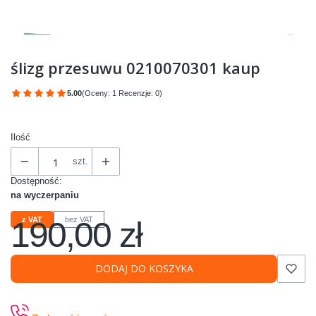
ślizg przesuwu 0210070301 kaup
5.00
(Oceny: 1 Recenzje: 0)
Przejdź do sekcji Opinie
Ilość
szt.
Dostępność:
na wyczerpaniu
190,00 zł
z VAT
bez VAT
Cena
DODAJ DO KOSZYKA