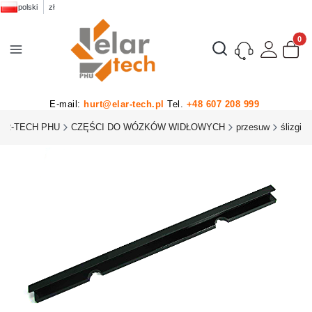
polski
zł
Produk
Otwórz wyszukiwarkę
E-mail:
hurt@elar-tech.pl
Tel.
+48 607 208 999
AR-TECH PHU
CZĘŚCI DO WÓZKÓW WIDŁOWYCH
przesuw
ślizgi