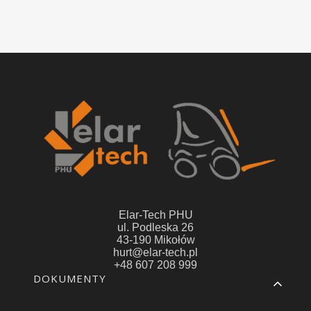
Elar-Tech PHU
ul. Podleska 26
43-190 Mikołów
hurt@elar-tech.pl
+48 607 208 999
Linki w stopce
DOKUMENTY